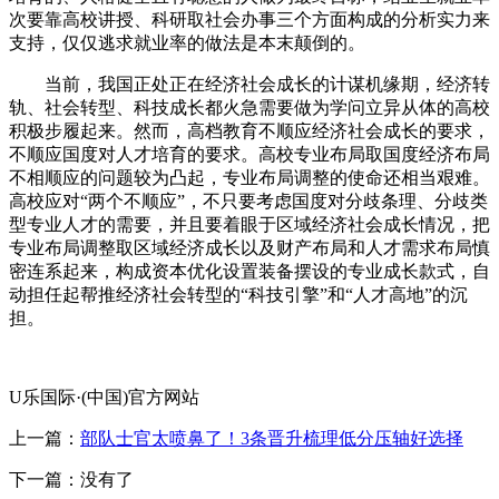
次要靠高校讲授、科研取社会办事三个方面构成的分析实力来
支持，仅仅逃求就业率的做法是本末颠倒的。
当前，我国正处正在经济社会成长的计谋机缘期，经济转
轨、社会转型、科技成长都火急需要做为学问立异从体的高校
积极步履起来。然而，高档教育不顺应经济社会成长的要求，
不顺应国度对人才培育的要求。高校专业布局取国度经济布局
不相顺应的问题较为凸起，专业布局调整的使命还相当艰难。
高校应对“两个不顺应”，不只要考虑国度对分歧条理、分歧类
型专业人才的需要，并且要着眼于区域经济社会成长情况，把
专业布局调整取区域经济成长以及财产布局和人才需求布局慎
密连系起来，构成资本优化设置装备摆设的专业成长款式，自
动担任起帮推经济社会转型的“科技引擎”和“人才高地”的沉
担。
U乐国际·(中国)官方网站
上一篇：
部队士官太喷鼻了！3条晋升梳理低分压轴好选择
下一篇：没有了