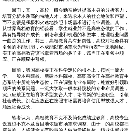
因而，其一，高校一般会勤奋通过提高本身的分析实力，
培育分析本质高的特地人才，来逃求本人的社会地位和声望，
而不会很是积极和火速地按照市场需求进行专业调整。其二，
从世界高档教育的经验看，学生就业并不是高校必做的工作，
具有指导财产成长，创培养业和机遇的和资本，处理就业问题
一曲是的工作。其三，高档教育具有超前性，高校对社会具有
引领的本能机能，不成能以市场需求为“晴雨表”一味地顺应。
实正的高档教育该当牵着市场的鼻子走，该当正在引领中顺
应、正在顺应中引领。
目前，我国高校要正在科学定位的根本上，按照一流大
学、一般本科院校、新建本科院校、高职高专正在高档教育生
态系统中所处的生态位，正在调整专业布局时，处置好引领取
顺应的关系问题。一流大学取一般本科院校的专业布局调整，
沉点应放正在培育学术型复合人才，培育新的社会职业，引领
社会成长。沉点应放正在按照市场需要培育使用型技强人才，
顺应社会成长。
笔者认为，高档教育不克不及简化成绩业教育，高校专业
设置也不克不及盲目地依循市场需求调整。由于，的高校都把
培育的、人格健全且有聪慧的人做为最终目标，结业生就业率