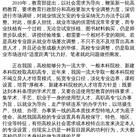
2010年，教育部提出，以社会需求为导向，鞭策新一轮高
档教育。要求教育行政部分和高校要加大专业调整力度，深切
进行市场调研，对就业情况欠安的专业采纳无力办法予以调
整。对此，很多人担忧，就业市场的供需情况常常变更，而专
业扶植有一个过程，无论尝试室扶植、图书材料购买，仍是师
资步队成长、讲授经验堆集，都需要一个相对不变的期间。若
是高校专业跟从就业市场屡次调整，不只不克不及培育出高本
质人才，并且还会形成极大的华侈。高校专业调整，仍是取就
业市场连结“适度距离”比力好。笔者就此问题做些阐发。
正在我国，高校能够分为一流大学、一般本科院校、新建
本科院校取高职高专。近年来，我国一流大学取一般本科院校
不竭立异人才培育模式，拓宽专业口径，淡化专业边界，课程
设置，培育“厚根本、新建本科院校的人才培育方针是：既要
达到本科条理的学术尺度，又要合适使用型教育的特殊要求，
集学术、手艺、职业于一身的使用型人才。高职高专“以办事
为旨，以就业为导向，走产学研连系”的办学方针，以培摄生
产、扶植、办理、办事第一线的高本质技术型特地人才为底子
使命。虽然我国高校的专业设置具有高校保守、特色、地区、
行业等特征，有些高校从社会需求或本校特点出发来决定本人
的专业设置，但现实上仍是一种盲目跟风的功利行为，大大都
高校仍是以本身好处做为选择的尺度。