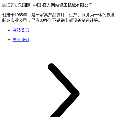
创建于1985年，是一家集产品设计、生产、服务为一体的设备
制造实业公司，已有30多年不锈钢非标设备制造经验...
网站首页
关于我们