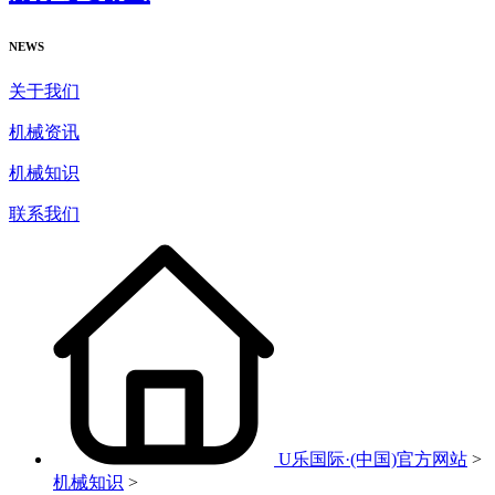
NEWS
关于我们
机械资讯
机械知识
联系我们
U乐国际·(中国)官方网站
>
机械知识
>