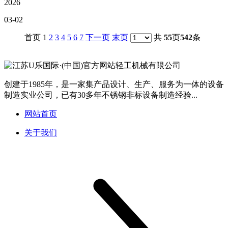
2026
03-02
首页 1
2
3
4
5
6
7
下一页
末页
共
55
页
542
条
创建于1985年，是一家集产品设计、生产、服务为一体的设备
制造实业公司，已有30多年不锈钢非标设备制造经验...
网站首页
关于我们