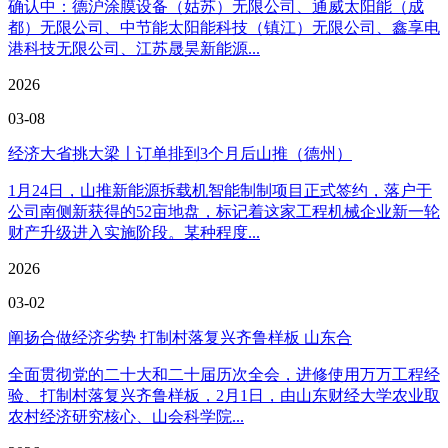
确认中：德沪涂膜设备（姑苏）无限公司、通威太阳能（成
都）无限公司、中节能太阳能科技（镇江）无限公司、鑫享电
港科技无限公司、江苏晟昊新能源...
2026
03-08
经济大省挑大梁〡订单排到3个月后山推（德州）
1月24日，山推新能源拆载机智能制制项目正式签约，落户于
公司南侧新获得的52亩地盘，标记着这家工程机械企业新一轮
财产升级进入实施阶段。某种程度...
2026
03-02
阐扬合做经济劣势 打制村落复兴齐鲁样板 山东合
全面贯彻党的二十大和二十届历次全会，进修使用万万工程经
验、打制村落复兴齐鲁样板，2月1日，由山东财经大学农业取
农村经济研究核心、山会科学院...