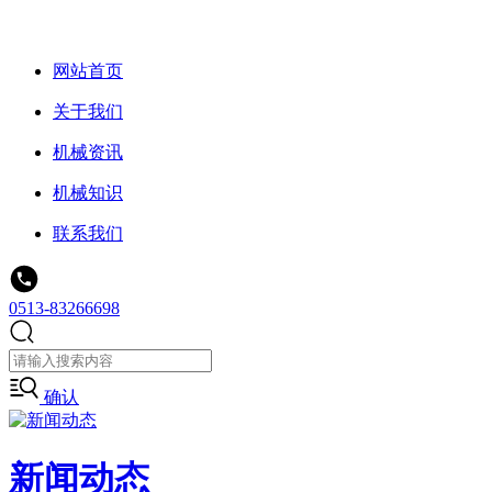
网站首页
关于我们
机械资讯
机械知识
联系我们
0513-83266698
确认
新闻动态