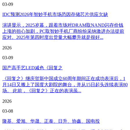
03-09
IDC预测2026年智妙手机市场恐因存储芯片供应欠缺
演讲显示，2025岁暮，跟着市场对DRAM取NAND闪存价钱
上涨的担心加剧，PC取智妙手机厂商纷纷采纳激进办法提前
应对。2025年第四时度出货量大幅攀升就是很好...
2026
03-09
国产高手艺LED减色《回复之
《回复之》继庆贺新中国成立60周年期间正在成功表演后，1
月14日又搬上了国度大剧院的舞台，并从15日起头连续表演80
场。 此前，《回复之》正在的表演虽...
2026
03-08
隆基、爱旭、华晟、正泰、日升、协鑫、国电投