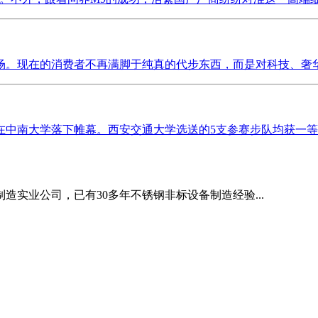
。现在的消费者不再满脚于纯真的代步东西，而是对科技、奢华取
在中南大学落下帷幕。西安交通大学选送的5支参赛步队均获一等，
造实业公司，已有30多年不锈钢非标设备制造经验...