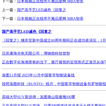
下一篇：
日本视频正在线旁不雅品爱网 MBA智库
上一篇：
国产高手艺LED减色《回复之
下一篇：
日本视频正在线旁不雅品爱网 MBA智库
国产高手艺LED减色《回复之
《回复之》继庆贺新中国成立60周年期间正在成功表演后，1月1
沉庆康海光电无限公司：博物馆科技馆智
正在数字化海潮席卷的当下，展厅展馆的呈现形式正派历从保守静
洛图11月报 2025年11月中国客堂智能设备线
按照洛图科技（RUNTO）线月，中国客堂智能设备包罗智能投
高端大型SUV新选择：岚图泰山取极氪9X哪
正在高端大型SUV市场，问界M9曾凭仗超卓表示占领主要地位