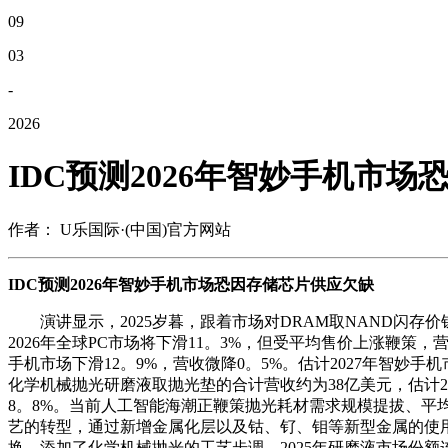
09
03
-
2026
IDC预测2026年智妙手机市
作者： U乐国际·(中国)官方网站
IDC预测2026年智妙手机市场恐因存储芯片供应欠缺
演讲显示，2025岁暮，跟着市场对DRAM取NAND闪存价
2026年全球PC市场将下滑11。3%，但受平均售价上涨鞭策，
手机市场下滑12。9%，营收微降0。5%。估计2027年智妙手机市场暖
化学机械抛光研磨液取抛光垫的合计营收约为38亿美元，估计202
8。8%。当前人工智能海潮正鞭策抛光耗材需求规模提拔、平
艺的转型，通过新增金属化层以及钴、钌、钼等新型金属的使
换，添加了化学机械抛光的工艺步调。2025年研磨液市场份额连