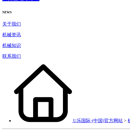
NEWS
关于我们
机械资讯
机械知识
联系我们
U乐国际·(中国)官方网站
>