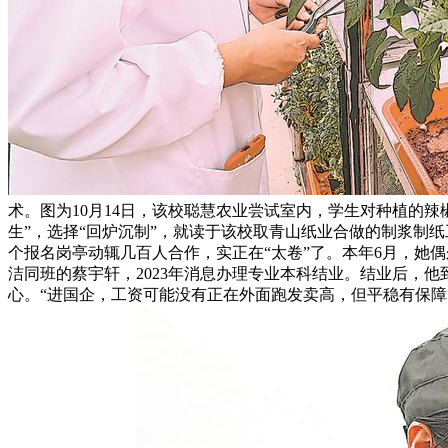
术。图为10月14日，该校聪慧农业尝试室内，学生对种植的辣
生”，选择“回炉沉制”，就读于该校取青山纸业合做的制浆制
个报名岗亭动辄几百人合作，实正在“太卷”了。本年6月，她
洁同班的蔡宇轩，2023年消息办理专业本科结业。结业后，
心。“进国企，工资可能没有正在外面跑发卖高，但平稳有保障