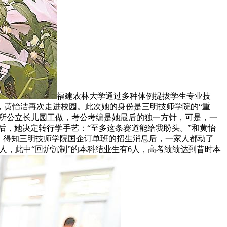
福建农林大学通过多种体例提拔学生专业技
年，黄怡洁再次走进校园。此次她的身份是三明技师学院的“重
一所公立长儿园工做，考公考编是她最后的独一方针，可是，一
后，她决定转行学手艺：“至多这条赛道能给我盼头。”和黄怡
不。得知三明技师学院国企订单班的招生消息后，一家人都动了
人，此中“回炉沉制”的本科结业生有6人，高考绩绩达到昔时本