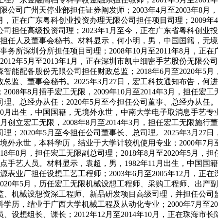
无限公司广州天停业部担任证券阐发师；2003年4月至2003年8月
3月，正在广东粤科创业投资办理无限公司担任项目司理；2009年
无限公司担任高级投资司理；2023年1月至今，正在广东省粤科创业
任财政担任人及董事会秘书。材料显示，何小明，男，中国国籍，
师事务所深圳分所担任项目司理；2008年10月至2011年8月，
012年5月至2013年1月，正在深圳市凯中细密手艺股份无限公司担
森智能配备股份无限公司担任财政总监；2018年6月至2020年5月
政总监、董事会秘书。2025年3月27日，宏工科技通知布告，何
8年8月插手宏工无限，2009年10月至2014年3月，担任宏工无
部司理、总经办从任；2020年5月至今担任公司董事、总经办从任
0月出生，中国国籍，无境外永世，中南大学电子取消息手艺专业本
创立宏工无限，2008年8月至2014年3月，担任宏工无限施行董
总司理；2020年5月至今担任公司董事长、总司理。2025年3
境外永世，本科学历，结业于大学计较机使用专业；2000年7月
18年8月，担任宏工无限副总司理；2018年8月至2020年5月
任焦点手艺人员。材料显示，袁超，男，1982年11月出生，中
金源表业厂担任设想工艺工程师；2003年6月至2005年12月，正在
2020年5月，历任宏工无限机械设想工程师、采购工程师、出产
想总监、机械设想资深工程师、新品研发项目高级司理，并担任公司监
，结业于广西大学机械工程及从动化专业；2000年7月至200
、设想组长、课长；2012年12月至2014年10月，正在珠海