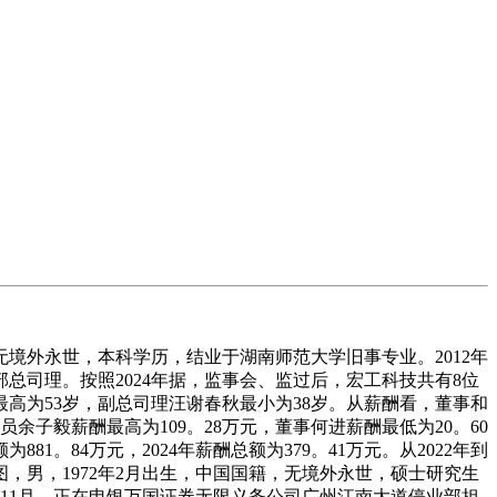
无境外永世，本科学历，结业于湖南师范大学旧事专业。2012年
部总司理。按照2024年据，监事会、监过后，宏工科技共有8位
高为53岁，副总司理汪谢春秋最小为38岁。从薪酬看，董事和
员余子毅薪酬最高为109。28万元，董事何进薪酬最低为20。60
81。84万元，2024年薪酬总额为379。41万元。从2022年到
宏图，男，1972年2月出生，中国国籍，无境外永世，硕士研究生
01年11月，正在申银万国证券无限义务公司广州江南大道停业部担