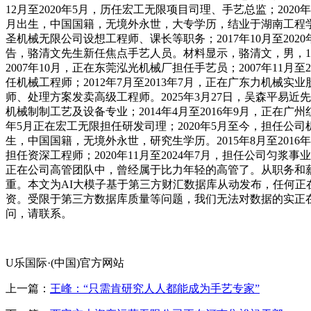
12月至2020年5月，历任宏工无限项目司理、手艺总监；202
月出生，中国国籍，无境外永世，大专学历，结业于湖南工程学院机
圣机械无限公司设想工程师、课长等职务；2017年10月至202
告，骆清文先生新任焦点手艺人员。材料显示，骆清文，男，19
2007年10月，正在东莞泓光机械厂担任手艺员；2007年11月
任机械工程师；2012年7月至2013年7月，正在广东力机械实
师、处理方案发卖高级工程师。2025年3月27日，吴森平易
机械制制工艺及设备专业；2014年4月至2016年9月，正在广州
年5月正在宏工无限担任研发司理；2020年5月至今，担任公司
生，中国国籍，无境外永世，研究生学历。2015年8月至2016
担任资深工程师；2020年11月至2024年7月，担任公司匀
正在公司高管团队中，曾经属于比力年轻的高管了。从职务和薪酬
重。本文为AI大模子基于第三方财汇数据库从动发布，任何
资。受限于第三方数据库质量等问题，我们无法对数据的实正
问，请联系。
U乐国际·(中国)官方网站
上一篇：
王峰：“只需肯研究人人都能成为手艺专家”