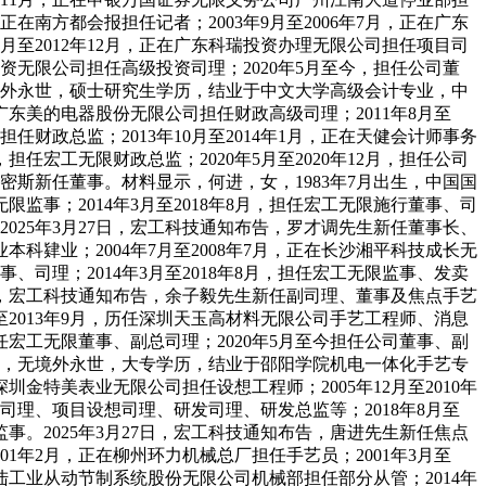
，正在南方都会报担任记者；2003年9月至2006年7月，正在广东
4月至2012年12月，正在广东科瑞投资办理无限公司担任项目司
投资无限公司担任高级投资司理；2020年5月至今，担任公司董
无境外永世，硕士研究生学历，结业于中文大学高级会计专业，中
正在广东美的电器股份无限公司担任财政高级司理；2011年8月至
任财政总监；2013年10月至2014年1月，正在天健会计师事务
，担任宏工无限财政总监；2020年5月至2020年12月，担任公司
进密斯新任董事。材料显示，何进，女，1983年7月出生，中国国
限监事；2014年3月至2018年8月，担任宏工无限施行董事、司
。2025年3月27日，宏工科技通知布告，罗才调先生新任董事长、
科肄业；2004年7月至2008年7月，正在长沙湘平科技成长无
事、司理；2014年3月至2018年8月，担任宏工无限监事、发卖
月27日，宏工科技通知布告，余子毅先生新任副司理、董事及焦点手艺
至2013年9月，历任深圳天玉高材料无限公司手艺工程师、消息
，担任宏工无限董事、副总司理；2020年5月至今担任公司董事、副
国国籍，无境外永世，大专学历，结业于邵阳学院机电一体化手艺专
深圳金特美表业无限公司担任设想工程师；2005年12月至2010年
副司理、项目设想司理、研发司理、研发总监等；2018年8月至
事。2025年3月27日，宏工科技通知布告，唐进先生新任焦点
1年2月，正在柳州环力机械总厂担任手艺员；2001年3月至
市长陆工业从动节制系统股份无限公司机械部担任部分从管；2014年