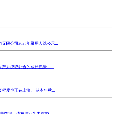
公司2025年录用人选公示...
系统取配合的成长愿景，...
度也正在上涨。 从本年秋...
数据，该校结业生中有60。...