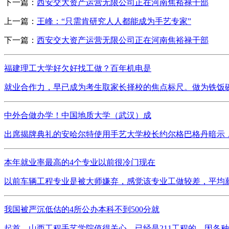
下一篇：
西安交大资产运营无限公司正在河南焦裕禄干部
上一篇：
王峰：“只需肯研究人人都能成为手艺专家”
下一篇：
西安交大资产运营无限公司正在河南焦裕禄干部
福建理工大学好欠好找工做？百年机电是
就业合作力，早已成为考生取家长择校的焦点标尺。做为铁饭碗之
中外合做办学！中国地质大学（武汉）成
出席揭牌典礼的安哈尔特使用手艺大学校长约尔格巴格丹暗示，
本年就业率最高的4个专业以前很冷门现在
以前车辆工程专业是被大师嫌弃，感觉该专业工做较差，平均薪
我国被严沉低估的4所公办本科不到500分就
起首，山西工程手艺学院值得关心。已经是211工程的，因各种缘