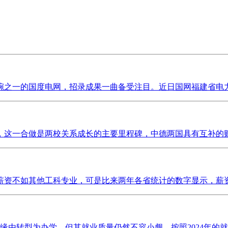
一的国度电网，招录成果一曲备受注目。近日国网福建省电力无限
这一合做是两校关系成长的主要里程碑，中德两国具有互补的财产
资不如其他工科专业，可是比来两年各省统计的数字显示，薪资程
由转型为办学，但其就业质量仍然不容小觑。按照2024年的就业