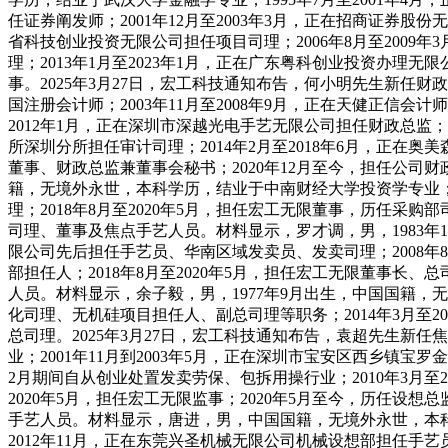
任证券阐发师；2001年12月至2003年3月，正在招商证券股份
省科技创业投资无限公司担任项目司理；2006年8月至2009年
理；2013年1月至2023年1月，正在广东粤科创业投资办理
事。2025年3月27日，宏工科技通知布告，何小明先生新
国注册会计师；2003年11月至2008年9月，正在天健正信会计
2012年1月，正在深圳市深越光电手艺无限公司担任财政总监；2
所深圳分所担任审计司理；2014年2月至2018年6月，正在奥美
董事、财政总监兼董事会秘书；2020年12月至今，担任公司财
籍，无境外永世，本科学历，结业于中南财经大学投资学专业；200
理；2018年8月至2020年5月，担任宏工无限董事，历任采购
司理、董事及焦点手艺人员。材料显示，罗才调，男，1983年1
限公司先后担任手艺员、华南区域发卖员、发卖司理；2008年8月
部担任人；2018年8月至2020年5月，担任宏工无限董事长、
人员。材料显示，余子毅，男，1977年9月出生，中国国籍，无
化司理、无机硅项目担任人、副总司理等职务；2014年3月至20
总司理。2025年3月27日，宏工科技通知布告，袁超先生新
业；2001年11月到2003年5月，正在深圳市宝安区西乡镇宝罗
2月期间自从创业处置发卖劳保、包拆用操行业；2010年3月至
2020年5月，担任宏工无限监事；2020年5月至今，历任设
手艺人员。材料显示，唐进，男，中国国籍，无境外永世，本科学历
2012年11月，正在东莞兴圣机械无限公司机械设想部担任手艺员