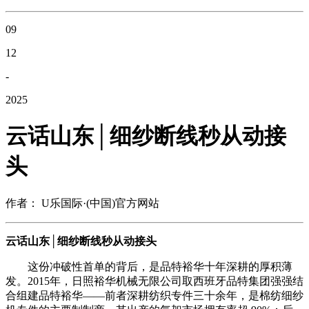
09
12
-
2025
云话山东│细纱断线秒从动接
头
作者： U乐国际·(中国)官方网站
云话山东│细纱断线秒从动接头
这份冲破性首单的背后，是品特裕华十年深耕的厚积薄
发。2015年，日照裕华机械无限公司取西班牙品特集团强强结
合组建品特裕华——前者深耕纺织专件三十余年，是棉纺细纱