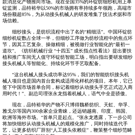
款消息化产物推向市场。现在全国35%的环锭纺细纱机用上单
锭监测，品特裕华以50%的市场拥有率持续多年领跑，高端市
场份额超85%，为从动接头机械人的研发堆集了技法术据和市
场信赖。
细纱接头，是纺织流程中出了名的“精细活”。中国环锭纺
细纱机锭数占全球一半，但细纱工序做为纺纱流程中的焦点环
节，因其工艺复杂、操做精细，被视做行业智能化的“最初一
道坎”。《纺织机械行业 “十四五” 成长指点性看法》提出要扶
植和推广车间无人值守环锭纺智能工场，明白指出要研发细纱
接头机械人等智能化、持续化环节手艺取配备。
“这台机械人接头成功率达95%，我们的智能纺织接头机
械人项目也是国内首台套构成适用化样机的项目。本年，它已
签下中国市场首单合同，标记着细纱从动接头手艺正式迈入商
用时代！”、副总司理张永龙指着机械人，语气中全是骄傲。
现在，品特裕华的产物不只博得魏桥纺织、天虹、华孚、
雅戈尔等国内300余家企业青睐，还远销越南、印度、韩国、
欧洲等海外市场。“首单只是起点。”张永龙透露，下一步公司
将加快细纱从动接头机械人的规模化推广，同时持续迭代手
艺，让更多纺织厂辞别“人工接头依赖症”，鞭策整个细纱范畴