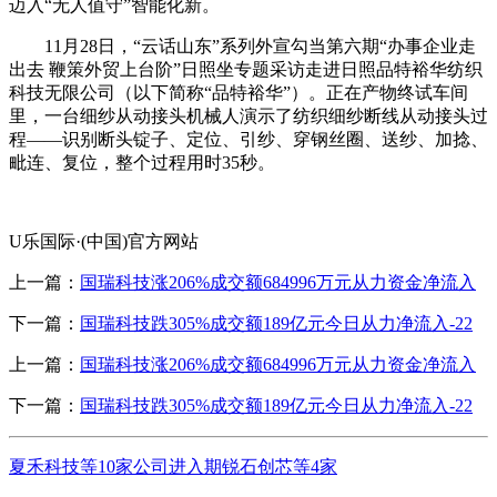
迈入“无人值守”智能化新。
11月28日，“云话山东”系列外宣勾当第六期“办事企业走
出去 鞭策外贸上台阶”日照坐专题采访走进日照品特裕华纺织
科技无限公司（以下简称“品特裕华”）。正在产物终试车间
里，一台细纱从动接头机械人演示了纺织细纱断线从动接头过
程——识别断头锭子、定位、引纱、穿钢丝圈、送纱、加捻、
毗连、复位，整个过程用时35秒。
U乐国际·(中国)官方网站
上一篇：
国瑞科技涨206%成交额684996万元从力资金净流入
下一篇：
国瑞科技跌305%成交额189亿元今日从力净流入-22
上一篇：
国瑞科技涨206%成交额684996万元从力资金净流入
下一篇：
国瑞科技跌305%成交额189亿元今日从力净流入-22
夏禾科技等10家公司进入期锐石创芯等4家