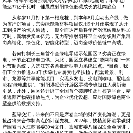
风车”络绎不绝将强劲海风为洁净电力向陆地输送，年绿电产
能达37亿千瓦时，铺展成射阳绿色低碳成长的壮阔底色…！
从客岁11月打下第一根底桩，到本年8月启动出产线，做
为省严沉项目，京奕绿能新材料项目仅用9个月便实现了从开
工到投产的惊人逾越，一期全面达产后将年产涡流纺新材料18
万吨，新增发卖40亿元，无力帮推射阳甚至全省纺织财产集群
向高端化、绿色化、智能化转型，迈向全球价值链中高端。
若何打制长三角首个全绿电零碳示范园区？劣势正在绿
电，环节正在绿电曲供。为此，园区立异建立“源网荷储”一体
化节制系统，入选江苏省首批新型电力系统试点。“目前，我
们正全力推进220千伏绿电专属变电坐扶植，配套近景、利
市、龙源等共享储能项目，实现从发电、变电到输电、配电全
流程‘绿电曲供’。”射阳港经济开辟区零碳专班担任人吴祈诺
引见，此外，园区还开辟了全国首个碳脚印及时核算平台，精
准逃踪产物碳排放热点，为企业优化设想、应对国际绿色商业
壁垒供给数据支持。
蓝绿交汇，带来的不只是席卷全域的财产变化海潮，更是
抢占将来合作制高点的计谋先机。2022年，扶植射阳港零碳财
产园被写入江苏省委30号文件、盐城市委八届四次全会演讲，