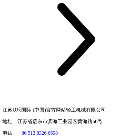
江苏U乐国际·(中国)官方网站轻工机械有限公司
地址：江苏省启东市滨海工业园区黄海路60号
电话：
+86 513 8326 6698