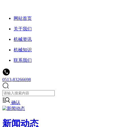
网站首页
关于我们
机械资讯
机械知识
联系我们
0513-83266698
确认
新闻动态