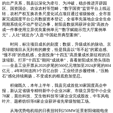
的出产关系，我县以深化为牵引、为冲破，稳步推进开辟园
区、国资国企、农业农村等范畴，“数字国资”监管平台上线运
转，农村产权互换衣务尺度化试点项目通过省级验收，全市首
家完成国度平台公共数据资本登记，全省率先落地企业全生命
周期系统化不动产登记办事，射阳县数据局获评全国“高效办
成一件事使用立异优良案例单元”“数字赋能示范大厅案例单
元”，人社“就近办”入选“中国处所典型案例”。
时间，标注项目成长的刻度；数据，升级成长的脉动。京
奕绿能项目从无到有的嬗变，恰是我县以“等不起”的紧迫感、
“慢不得”的危机感，全面投身“十四五”高质量成长新征程的活
泼缩影。打开“十四五”期间“成就单”，喜看射阳成长势头强劲
——全县工业开票从2020岁尾的560亿元增加至2024岁尾的804
亿元，4年时间连跨3个百亿台阶，工业经济步履铿锵，“压舱
石”感化持续阐扬，不变成长的根底愈加坚忍。
积储既久，本年上半年，我县完成首批30家国度高企申
报，新认定省级专精特新中小企业26家、市级立异型中小企业
78家，晨欣科技、艾生牧科技等5家企业完成股改，中车风电
叶片、题桥纺织等8家企业获评省先辈级智能工场。
从海优势电机组的日夜扭转到250MW近景射阳储能电坐