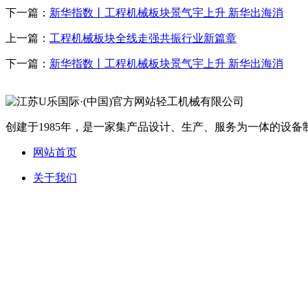
下一篇：
新华指数丨工程机械板块景气宇上升 新华出海消
上一篇：
工程机械板块全线走强共振行业新篇章
下一篇：
新华指数丨工程机械板块景气宇上升 新华出海消
创建于1985年，是一家集产品设计、生产、服务为一体的设备制
网站首页
关于我们