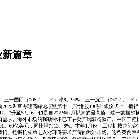
业新篇章
际（00631。HK）涨8。94%，三一沉工（06031。HK）、
25财富办理高峰论坛暨第十二届“港股100强”颁仪式上，摘得
47。9升至52。6，也是自2022年2月以来的最高值。这一数
需求。海外市场的强劲需求已正在财产端获得验证。中国工程机
601。69亿美元，同比增加13。8%。本年1月份，工程机械龙头
载机、挖掘机成功进入对环保要求严苛的欧洲市场。这些案例表
结构做为焦点使命，将来中企的海外份额无望继续提高。中联沉