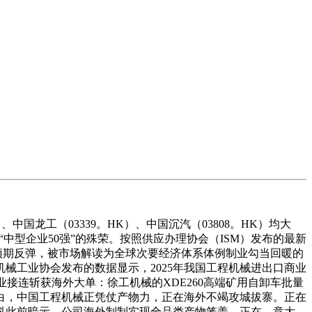
中国龙工（03339。HK）、中国沉汽（03808。HK）均大
“中型企业50强”的殊荣。按照供应办理协会（ISM）发布的最新
据超预期反弹，被市场解读为全球次要经济体系体例制业勾当回暖的
械工业协会发布的数据显示，2025年我国工程机械进出口商业
企业接连斩获海外大单：徐工机械的XDE260高端矿用自卸车批量
白，中国工程机械正凭仗产物力，正在海外不竭攻城拔寨。正在
科此前暗示，公司海外制制实现全品类产物笼盖，正在、意大