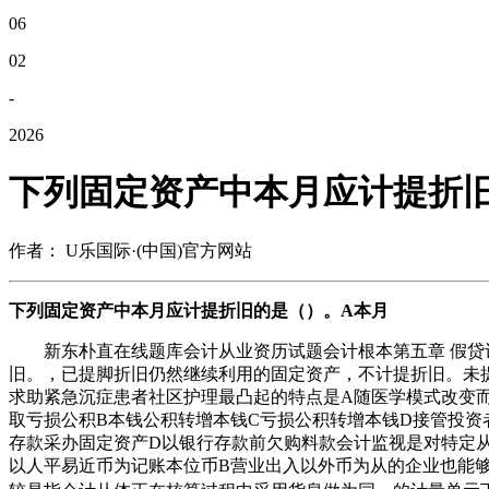
06
02
-
2026
下列固定资产中本月应计提折
作者： U乐国际·(中国)官方网站
下列固定资产中本月应计提折旧的是（）。A本月
新东朴直在线题库会计从业资历试题会计根本第五章 假贷记
旧。，已提脚折旧仍然继续利用的固定资产，不计提折旧。未
求助紧急沉症患者社区护理最凸起的特点是A随医学模式改变
取亏损公积B本钱公积转增本钱C亏损公积转增本钱D接管投资
存款采办固定资产D以银行存款前欠购料款会计监视是对特定从
以人平易近币为记账本位币B营业出入以外币为从的企业也能