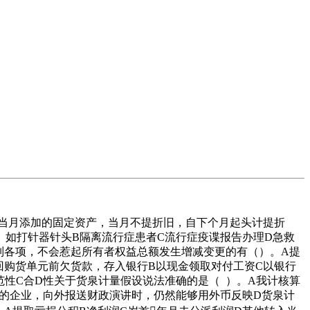
当月添加的固定资产，当月不提折旧，自下个月起头计提折
如打针器针头B隔离流行症患者C流行症疫谍报告办理D急救
列各项，不会惹起所有者权益总额发生增减变更的有（）。A提
回购货单元前欠货款，存入银行B以现金领取对付工资C以银行
性C合D性关于货泉计量假设说法准确的是（ ）。A我计核算
的企业，向外报送财政演讲时，仍然能够用外币反映D货泉计