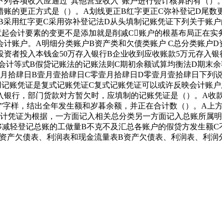
列各项收入应通过“其他营业收入”账户进行会计核算的有（）。
账的更正方式是（）。A划线更正B红字更正C弥补登记D尾数更
线更B采用红字更C采用弥补登记法D从头填制记账凭证下列关于账
起会计要素的变更不是添加就是削减C账户的根基布局正在实务中
计账户。A明细分类账户B资产类和欠债类账户 C总分类账户
投资者投入本钱金50万存入银行B企业收到应收账款5万元存入银
会计等式B假贷记账法的记账法则C期初余额试算均衡法D期末余
A壹月拾肆日B壹月壹拾肆日C零壹月拾肆日D零壹月壹拾肆日下列
用记账凭证是复式记账凭证C复式记账凭证可以或许反映会计账户
入银行，部门货款对方暂欠时，应填制的记账凭证是（）。A收款
”字样，结出全年发生额和岁暮余额，并正在合计数（）。A上方
计凭证为根据，一方面记入相关总分类另一方面记入总账所属明
够减轻登记总账的工做量B不克不及汇总各账户的假贷方发生额C
A资产欠债表、利润表和现金流量表B资产欠债表、利润表、利润