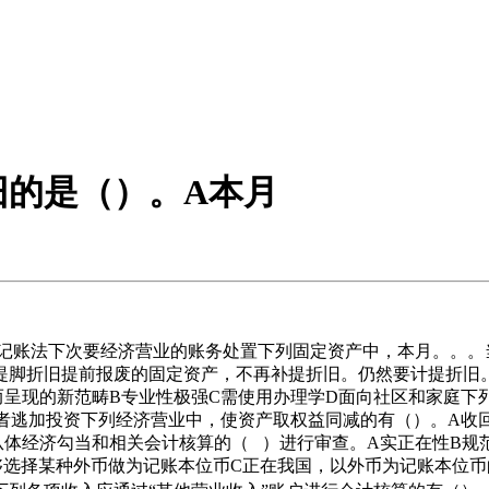
旧的是（）。A本月
账法下次要经济营业的账务处置下列固定资产中，本月。。。
提脚折旧提前报废的固定资产，不再补提折旧。仍然要计提折旧。
而呈现的新范畴B专业性极强C需使用办理学D面向社区和家庭下
者逃加投资下列经济营业中，使资产取权益同减的有（）。A收
体经济勾当和相关会计核算的（ ）进行审查。A实正在性B规范
够选择某种外币做为记账本位币C正在我国，以外币为记账本位币