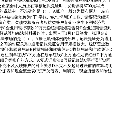
A提取亏损公积B净利润C岁首年月未分派利润D其他转入当
正某会计人员正在审核记账凭证时，发觉误将6700元写成
户的说法中，不准确的是（）。A账户一般分为摆布两方，左方
被抽象地称为“丁”字账户或“T”型账户D账户需要记录经济
D资产类、欠债类和所有者权益类账户某企业发生下列经济营
行C企业用银行存款20万元偿还到期短期告贷D企业短期告贷到
额试算均衡法材料采购时，出票人于1月14日签发一张现金支
说法准确的是（ ）。A按照填列体例的分歧，记账凭证分为通用
之问的对应关系D通用记账凭证合用于规模较大、经济营业数
凭证和转账凭证B付款凭证和转账凭证C收款凭证和付款凭证D
通栏划单红线B下方通栏划单红线C上方通栏划双红线D下方通
细分类账户的方式。A复式记账法B假贷记账法C平行登记D同
不克不及反映账户的对应关系D不克不及起到过账前的试算均衡
分派表和现金流量表C资产欠债表、利润表、现金流量表和附注