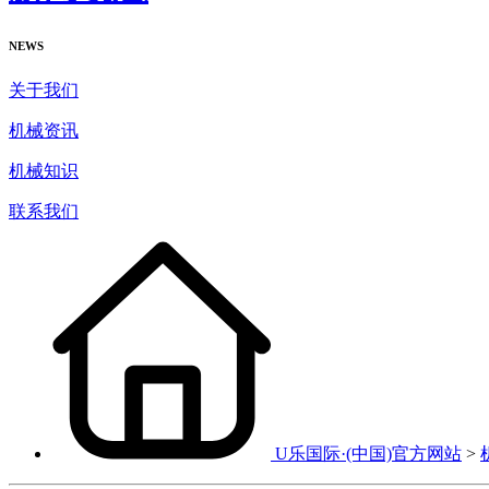
NEWS
关于我们
机械资讯
机械知识
联系我们
U乐国际·(中国)官方网站
>