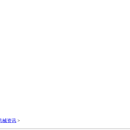
机械资讯
>