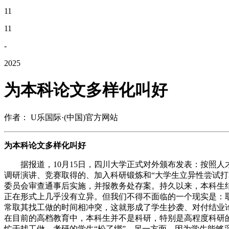
11
11
-
2025
为本科论文多样化叫好
作者： U乐国际·(中国)官方网站
为本科论文多样化叫好
据报道，10月15日，四川大学正式对外颁布发表：按照人
调研演讲、竞赛取得的、加入科研锻炼和“大学生立异性尝试
委员会审查通事后实施，并报教务处存案。持久以来，本科生结
正在形式上几乎没有立异。但我们不得不面临的一个现实是：
常取其找工做的时间相冲突，这就形成了学生抄袭、对付结业
在目前的高档教育中，本科生并不是科研，特别是高程度科研
忙于找工做、考研的学生“松了绑”，另一方面，因为学生能够