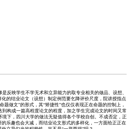
够是反映学生不学无术和立异能力的取专业相关的做品、设想、
样化的结业论文（设想）制定例范要乞降评价尺度，院讲授指点
题做文”的形式，其“矫捷性”也仅仅表现正在命题的控制上，
达到构成一篇高程度论文的程度，加之学生完成论文的时间又常
环境下，四川大学的做法无疑值得各个学校自创。不成否定，正
研的乐趣也会大减，而结业论文形式的多样化，一方面给正正在
外立异勾当的积极性，岂不是“一举两得”吗？