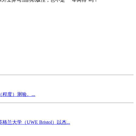
度）测验。...
UWE Bristol）以杰...