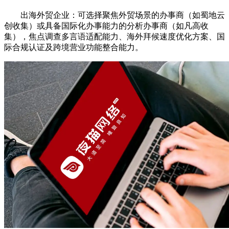
出海外贸企业：可选择聚焦外贸场景的办事商（如蜀地云
创收集）或具备国际化办事能力的分析办事商（如凡高收
集），焦点调查多言语适配能力、海外拜候速度优化方案、国
际合规认证及跨境营业功能整合能力。