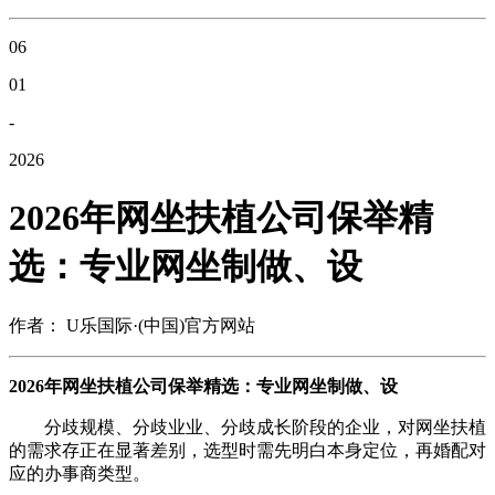
06
01
-
2026
2026年网坐扶植公司保举精
选：专业网坐制做、设
作者： U乐国际·(中国)官方网站
2026年网坐扶植公司保举精选：专业网坐制做、设
分歧规模、分歧业业、分歧成长阶段的企业，对网坐扶植
的需求存正在显著差别，选型时需先明白本身定位，再婚配对
应的办事商类型。