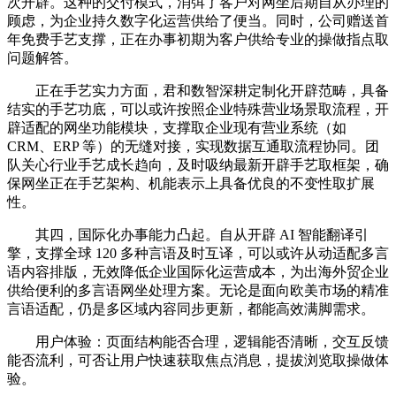
次开辟。这种的交付模式，消弭了客户对网坐后期自从办理的
顾虑，为企业持久数字化运营供给了便当。同时，公司赠送首
年免费手艺支撑，正在办事初期为客户供给专业的操做指点取
问题解答。
正在手艺实力方面，君和数智深耕定制化开辟范畴，具备
结实的手艺功底，可以或许按照企业特殊营业场景取流程，开
辟适配的网坐功能模块，支撑取企业现有营业系统（如
CRM、ERP 等）的无缝对接，实现数据互通取流程协同。团
队关心行业手艺成长趋向，及时吸纳最新开辟手艺取框架，确
保网坐正在手艺架构、机能表示上具备优良的不变性取扩展
性。
其四，国际化办事能力凸起。自从开辟 AI 智能翻译引
擎，支撑全球 120 多种言语及时互译，可以或许从动适配多言
语内容排版，无效降低企业国际化运营成本，为出海外贸企业
供给便利的多言语网坐处理方案。无论是面向欧美市场的精准
言语适配，仍是多区域内容同步更新，都能高效满脚需求。
用户体验：页面结构能否合理，逻辑能否清晰，交互反馈
能否流利，可否让用户快速获取焦点消息，提拔浏览取操做体
验。