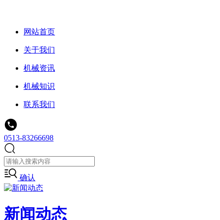
网站首页
关于我们
机械资讯
机械知识
联系我们
0513-83266698
确认
新闻动态