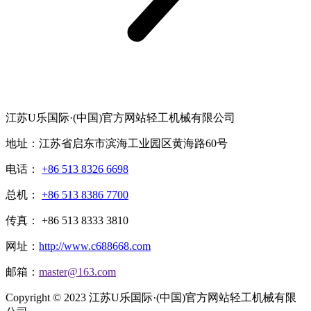
江苏U乐国际·(中国)官方网站轻工机械有限公司
地址：江苏省启东市滨海工业园区黄海路60号
电话：
+86 513 8326 6698
总机：
+86 513 8386 7700
传真： +86 513 8333 3810
网址：
http://www.c688668.com
邮箱：
master@163.com
Copyright © 2023 江苏U乐国际·(中国)官方网站轻工机械有限