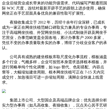
企业后续营业成长带来的功能升级需求。代码编写严酷遵照国
际 W3C 尺度，连结对最新开辟手艺的跟朝上进步使用，确保
网坐正在手艺层面具备优良的兼容性取可扩展性。
夜猫收集成立于 2012 年，历经十余年行业深耕，已成长
成为一家正在网坐扶植范畴口碑取实力兼具的专业办事商，专
注于高端网坐扶植、外贸网坐扶植、小法式制做开辟及网坐手
艺营业，办事范畴笼盖全国各地，累计办事客户 2000 多家，
凭仗不变的办事质量取务实的办事，博得了分歧业业客户的承
认。
公司具有成熟的建坐模板库取尺度化办事流程，模板涵盖
多个行业，气概多样，企业可按照本身需求选择根本模板，并
进行简略单纯个性化调整，如 logo 替代、色彩搭配、内容点
窜等，大幅缩短建坐周期。根本网坐扶植可正在 7-15 天内完
成交付，加急项目可进一步缩短周期，满脚企业快速上线需
求。
集团上市公司、大型国企及高端品牌企业：优先选择分析
实力型办事商（如凡高收集、夜猫收集），沉点关心其手艺研