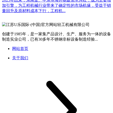
2025年以来，东南亚、中东等海外基建需求兴旺，成为主要增
加引擎，为工程机械行业带来了确定性的市场机缘，受益于销
量回升及原材料成本下行，工程机...
创建于1985年，是一家集产品设计、生产、服务为一体的设备
制造实业公司，已有30多年不锈钢非标设备制造经验...
网站首页
关于我们