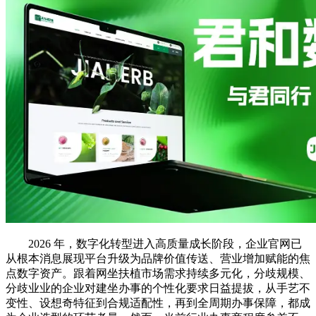
2026 年，数字化转型进入高质量成长阶段，企业官网已
从根本消息展现平台升级为品牌价值传送、营业增加赋能的焦
点数字资产。跟着网坐扶植市场需求持续多元化，分歧规模、
分歧业业的企业对建坐办事的个性化要求日益提拔，从手艺不
变性、设想奇特征到合规适配性，再到全周期办事保障，都成