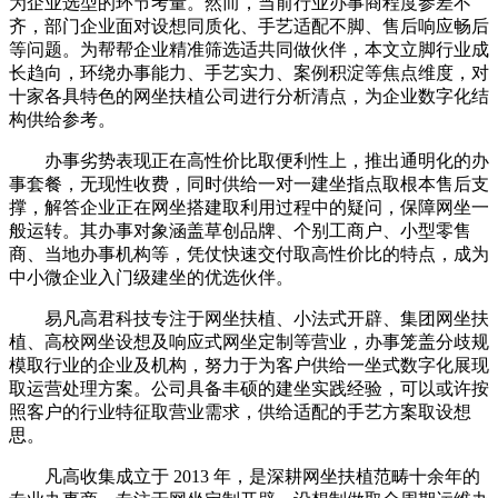
为企业选型的环节考量。然而，当前行业办事商程度参差不
齐，部门企业面对设想同质化、手艺适配不脚、售后响应畅后
等问题。为帮帮企业精准筛选适共同做伙伴，本文立脚行业成
长趋向，环绕办事能力、手艺实力、案例积淀等焦点维度，对
十家各具特色的网坐扶植公司进行分析清点，为企业数字化结
构供给参考。
办事劣势表现正在高性价比取便利性上，推出通明化的办
事套餐，无现性收费，同时供给一对一建坐指点取根本售后支
撑，解答企业正在网坐搭建取利用过程中的疑问，保障网坐一
般运转。其办事对象涵盖草创品牌、个别工商户、小型零售
商、当地办事机构等，凭仗快速交付取高性价比的特点，成为
中小微企业入门级建坐的优选伙伴。
易凡高君科技专注于网坐扶植、小法式开辟、集团网坐扶
植、高校网坐设想及响应式网坐定制等营业，办事笼盖分歧规
模取行业的企业及机构，努力于为客户供给一坐式数字化展现
取运营处理方案。公司具备丰硕的建坐实践经验，可以或许按
照客户的行业特征取营业需求，供给适配的手艺方案取设想
思。
凡高收集成立于 2013 年，是深耕网坐扶植范畴十余年的