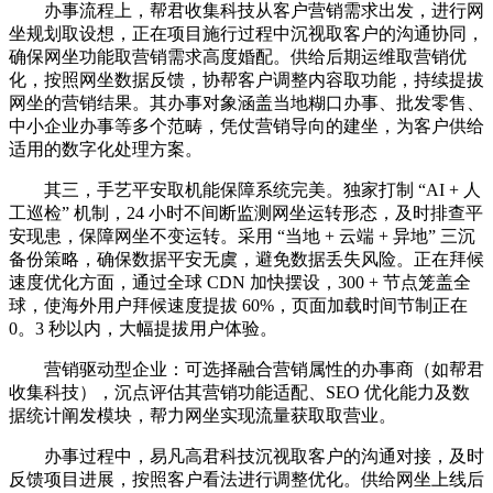
办事流程上，帮君收集科技从客户营销需求出发，进行网
坐规划取设想，正在项目施行过程中沉视取客户的沟通协同，
确保网坐功能取营销需求高度婚配。供给后期运维取营销优
化，按照网坐数据反馈，协帮客户调整内容取功能，持续提拔
网坐的营销结果。其办事对象涵盖当地糊口办事、批发零售、
中小企业办事等多个范畴，凭仗营销导向的建坐，为客户供给
适用的数字化处理方案。
其三，手艺平安取机能保障系统完美。独家打制 “AI + 人
工巡检” 机制，24 小时不间断监测网坐运转形态，及时排查平
安现患，保障网坐不变运转。采用 “当地 + 云端 + 异地” 三沉
备份策略，确保数据平安无虞，避免数据丢失风险。正在拜候
速度优化方面，通过全球 CDN 加快摆设，300 + 节点笼盖全
球，使海外用户拜候速度提拔 60%，页面加载时间节制正在
0。3 秒以内，大幅提拔用户体验。
营销驱动型企业：可选择融合营销属性的办事商（如帮君
收集科技），沉点评估其营销功能适配、SEO 优化能力及数
据统计阐发模块，帮力网坐实现流量获取取营业。
办事过程中，易凡高君科技沉视取客户的沟通对接，及时
反馈项目进展，按照客户看法进行调整优化。供给网坐上线后