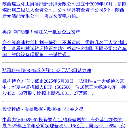
陕西煤业化工府谷能源开辟无限公司成立于2008年10月，是陕
煤部属二级法人全资公司。公司现具有全资子公司5个：陕西
新元洁能无限公司、陕西长安电力榆...
再添“新”动能！靖江又一批新企业投产
合金线高速拉丝机划一陈列、不断运转，零散几名工人穿越此
中，查看机械运转环境正在靖江桥运细密制制无限公司出产车
间，智能设备唱配角，一派忙碌...
弘讯科技跌087%成交额155亿元近3日从力净
机构持仓方面，截止2025年6月30日，弘讯科技十大畅通股东
中，华夏中证机械人ETF（562500）位居第三大畅通股东，持
股452。60万股，比拟上期添加81。27万股。...
投资评级 - 股票数据 - 数据核心证券之星
中鼎力德(002896) 投资要点 业绩稳健增加，海外营业加快扩
展 2025年上半年公司实现营收5。16亿元，同比+2。08%；实