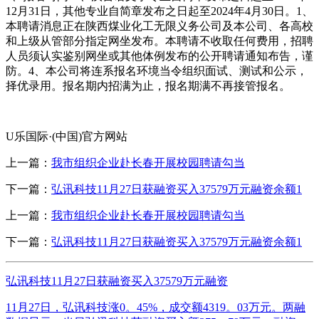
12月31日，其他专业自简章发布之日起至2024年4月30日。1、
本聘请消息正在陕西煤业化工无限义务公司及本公司、各高校
和上级从管部分指定网坐发布。本聘请不收取任何费用，招聘
人员须认实鉴别网坐或其他体例发布的公开聘请通知布告，谨
防。4、本公司将连系报名环境当令组织面试、测试和公示，
择优录用。报名期内招满为止，报名期满不再接管报名。
U乐国际·(中国)官方网站
上一篇：
我市组织企业赴长春开展校园聘请勾当
下一篇：
弘讯科技11月27日获融资买入37579万元融资余额1
上一篇：
我市组织企业赴长春开展校园聘请勾当
下一篇：
弘讯科技11月27日获融资买入37579万元融资余额1
弘讯科技11月27日获融资买入37579万元融资
11月27日，弘讯科技涨0。45%，成交额4319。03万元。两融