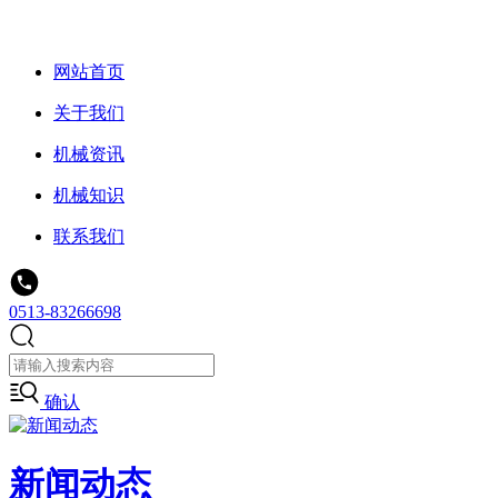
网站首页
关于我们
机械资讯
机械知识
联系我们
0513-83266698
确认
新闻动态