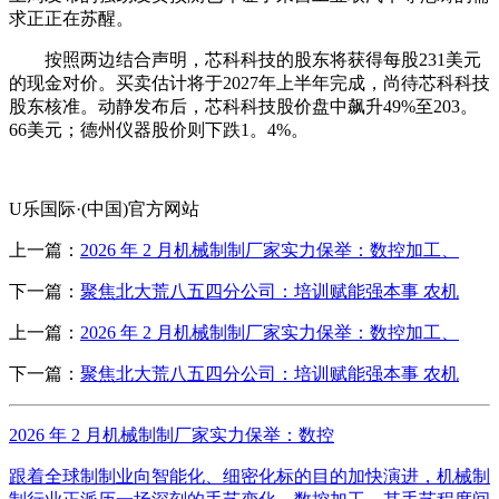
求正正在苏醒。
按照两边结合声明，芯科科技的股东将获得每股231美元
的现金对价。买卖估计将于2027年上半年完成，尚待芯科科技
股东核准。动静发布后，芯科科技股价盘中飙升49%至203。
66美元；德州仪器股价则下跌1。4%。
U乐国际·(中国)官方网站
上一篇：
2026 年 2 月机械制制厂家实力保举：数控加工、
下一篇：
聚焦北大荒八五四分公司：培训赋能强本事 农机
上一篇：
2026 年 2 月机械制制厂家实力保举：数控加工、
下一篇：
聚焦北大荒八五四分公司：培训赋能强本事 农机
2026 年 2 月机械制制厂家实力保举：数控
跟着全球制制业向智能化、细密化标的目的加快演进，机械制