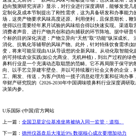
趋向预测研究演讲》显示，对行业进行深度调研，能够发觉几
定制化及成本节制提出了刚性需求，这为具备研发和办事能力的
场，这类产物要求风味高度还原、利用便利，且保质期长，鞭
使得以往需要经年累月试验的风味组合得以快速实现。渠道取
消费者声音、进行产物共创和趋向捕获的环节阵地。据中研普华财
个标的目的深化演进：产物立异向“天然”取“功能”纵深成长
消化、抗氧化等辅帮的风味产物。此外，针对特殊饮食需求(如
变，将来可能呈现由AI从导设想的全新风味。从动化取智能
的可持续农业实践(如公允商业、无机种植)，到出产过程的绿
鼻料行业是一个充满动态取聪慧的范畴。它不再局限于保守的
向、以手艺立异建牢壁垒、并以可持续履行社会义务的企业，
工、阐发、传送，为客户供给一揽子消息处理方案和征询办事
华财产研究院的《2026-2030年中国调味喷鼻料行业深度调研取
决策内参。
U乐国际·(中国)官方网站
上一篇：
全国卫星定位基准坐将被纳入同一监管；道指、
下一篇：
德州仪器盘后大涨近9% 数据核心成次要增加动力