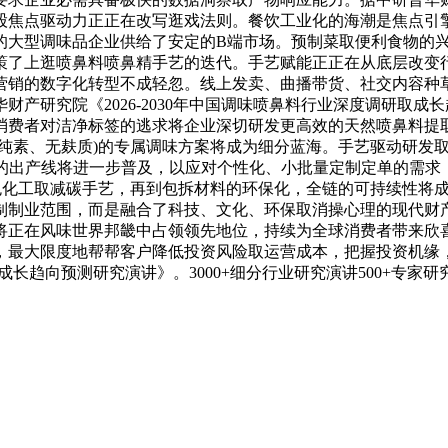
股焦点驱动力正正在改写逛戏法则。餐饮工业化的海潮是焦点引
大型调味品企业供给了安定的B端市场。预制菜取便利食物的兴
策了上逛喷鼻料喷鼻精手艺的迭代。手艺赋能正正在从底层改变
营销的数字化转型不成轻忽。线上发卖、曲播带货、社交内容种
产研究院《2026-2030年中国调味喷鼻料行业深度调研取
。 消费者对洁净标签的逃求将企业深切研发更高效的天然喷鼻料
纯素、无麸质)的专属调味方案将成为细分蓝海。手艺驱动研发
化的出产线将进一步普及，以应对个性化、小批量定制定单的需求
色化工取减碳手艺，再到包拆材料的环保化，全链的可持续性将成
制制业范围，而是融合了科技、文化、环保取消操心理的现代财
将正在风味世界邦畿中占领领先地位，持续为全球消费者带来欣
，最大限度地帮帮客户降低投资风险取运营成本，把握投资机缘
成长趋向预测研究演讲》。3000+细分行业研究演讲500+专家研究