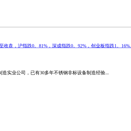
收盘，沪指跌0。81%，深成指跌0。92%，创业板指跌1。16%。
造实业公司，已有30多年不锈钢非标设备制造经验...