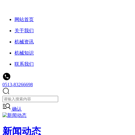
网站首页
关于我们
机械资讯
机械知识
联系我们
0513-83266698
确认
新闻动态