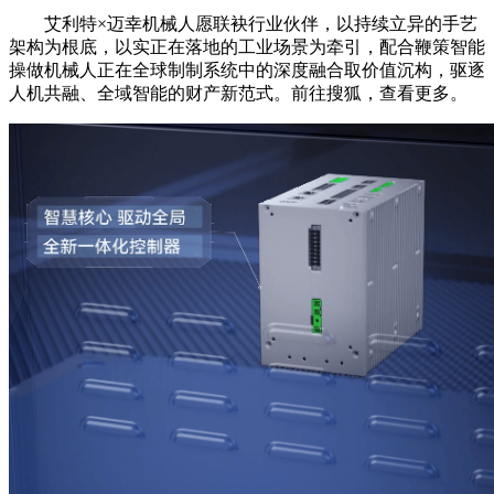
艾利特×迈幸机械人愿联袂行业伙伴，以持续立异的手艺
架构为根底，以实正在落地的工业场景为牵引，配合鞭策智能
操做机械人正在全球制制系统中的深度融合取价值沉构，驱逐
人机共融、全域智能的财产新范式。前往搜狐，查看更多。