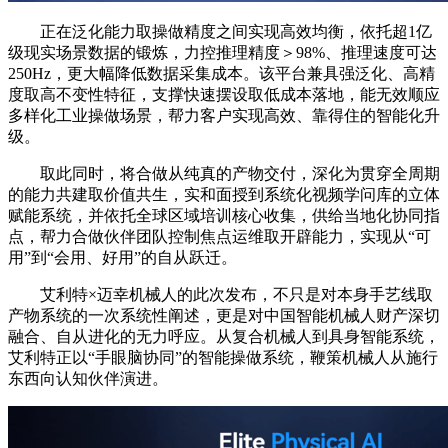
正在泛化能力取操做精度之间实现高效均衡，依托超1亿
级现实场景数据的锻炼，力控推理精度＞98%、推理速度可达
250Hz，更大幅降低数据采集成本。该平台兼具强泛化、高精
度取高不变性特征，支撑快速摆设取低成本落地，能无效顺应
多样化工业操做场景，帮力客户实现高效、靠得住的智能化升
级。
取此同时，将合做从纯真的产物交付，深化为贯穿全周期
的能力共建取价值共生，实和面授到系统化视频学问库的立体
赋能系统，并依托全球区域培训核心收集，供给当地化协同指
点，帮力合做伙伴团队控制焦点运维取开辟能力，实现从“可
用”到“会用、好用”的自从跃迁。
艾利特×迈幸机械人的此次发布，不只是对本身手艺线取
产物系统的一次系统性阐述，更是对中国智能机械人财产深切
融合、自从进化的无力呼应。从复合机械人到具身智能系统，
艾利特正以“手眼脑协同”的智能操做系统，鞭策机械人从施行
东西向认知伙伴演进。