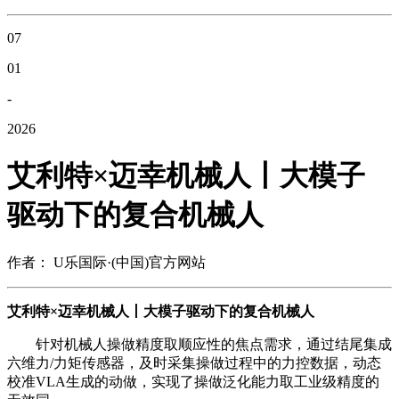
07
01
-
2026
艾利特×迈幸机械人丨大模子
驱动下的复合机械人
作者： U乐国际·(中国)官方网站
艾利特×迈幸机械人丨大模子驱动下的复合机械人
针对机械人操做精度取顺应性的焦点需求，通过结尾集成
六维力/力矩传感器，及时采集操做过程中的力控数据，动态
校准VLA生成的动做，实现了操做泛化能力取工业级精度的