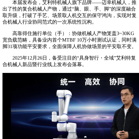
本届发布会，艾利特机械人旗下品牌——迈幸机械人，推
出了性的复合机械人产物，通过“脑、眼、手、脚”的深度融合
取升级，打破了手艺、场景取人机交互的保守鸿沟，实现对复
合机械人行业协同范式的一次系统性沉构。
高靠得住施行单位（手）：协做机械人产物笼盖3~30KG
宽负载范畴，具备业内首个MTBF 10万小时测试认证，同时满
脚31项功能平安要求，全面保障人机协做场景的平安取不变。
2025年12月26日，备受注目的“具身智行・全域”艾利特复
合机械人新品暨行业线上发布会落幕。