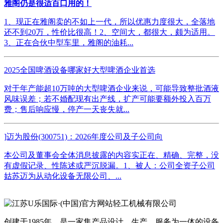
雅阁仍是很适百口用的！
1、现正在雅阁卖的不如上一代，所以优惠力度很大，全落地
还不到20万，性价比很高！2、空间大，都很大，颇为适用。
3、正在合伙中型车里，雅阁的油耗...
2025全国啤酒设备哪家好大型啤酒企业首选
对于年产能超10万吨的大型啤酒企业来说，可能导致整批酒液
风味误差；若不婚配现有出产线，扩产可能要额外投入百万
费；售后响应慢，停产一天丧失就...
]迈为股份(300751)：2026年度公司及子公司向
本公司及董事会全体消息披露的内容实正在、精确、完整，没
有虚假记录、性陈述或严沉脱漏。1、被人：公司全资子公司
姑苏迈为从动化设备无限公司、...
创建于1985年，是一家集产品设计、生产、服务为一体的设备