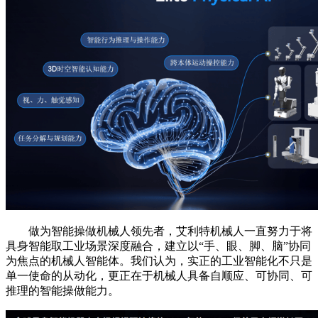
做为智能操做机械人领先者，艾利特机械人一直努力于将
具身智能取工业场景深度融合，建立以“手、眼、脚、脑”协同
为焦点的机械人智能体。我们认为，实正的工业智能化不只是
单一使命的从动化，更正在于机械人具备自顺应、可协同、可
推理的智能操做能力。