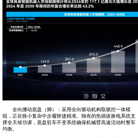
全向挪动底盘（脚）：采用全向驱动机构取驱控一体模
组，正在狭小复杂中步履矫捷精准。独有的热插拔换电系统支
撑全天候功课，底盘驻车不变系统确保机械臂高速活动时整车
均衡。