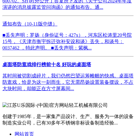
600702。SH)对外公开了答复所下发的《关于公司2024年年度
演讲的消息披露监管问询函》的通知布告。通...
通知布告（10-11版中缝）
■丢失声明：罗扬（身份证号：427x），河东区松涛里20号院
15号，《天津市衡宇拆迁弥补安设和谈》丢失，和谈号：
0037462 ，特此声明。 ■丢失声明：紫枫...
桌面塔防逛戏排行榜前十名 好玩的桌面塔
其时间被切割成碎片，我们仍然巴望运筹帷幄的快感。桌面塔
防逛戏，恰是为这一刻而生，它无需昂扬设置装备摆设，不占
大块时间，却能正在方寸屏幕间...
创建于1985年，是一家集产品设计、生产、服务为一体的设备
制造实业公司，已有30多年不锈钢非标设备制造经验...
网站首页