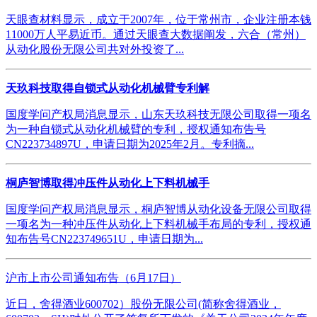
天眼查材料显示，成立于2007年，位于常州市，企业注册本钱
11000万人平易近币。通过天眼查大数据阐发，六合（常州）
从动化股份无限公司共对外投资了...
天玖科技取得自锁式从动化机械臂专利解
国度学问产权局消息显示，山东天玖科技无限公司取得一项名
为一种自锁式从动化机械臂的专利，授权通知布告号
CN223734897U，申请日期为2025年2月。专利摘...
桐庐智博取得冲压件从动化上下料机械手
国度学问产权局消息显示，桐庐智博从动化设备无限公司取得
一项名为一种冲压件从动化上下料机械手布局的专利，授权通
知布告号CN223749651U，申请日期为...
沪市上市公司通知布告（6月17日）
近日，舍得酒业600702）股份无限公司(简称舍得酒业，