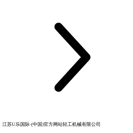
江苏U乐国际·(中国)官方网站轻工机械有限公司