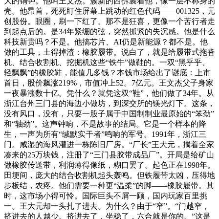
大的铜钟。他叫王文杰。簇新的西拆裹着他，像一层不称身的
壳。他昂首，死死盯住屏幕上跳动的红色代码——001325，元
创股份。眼圈，刷一下红了。那不是狂喜，更像一个苦行者走
到起点后的。是34年紧绷的弦，突然抓紧的失沉感。他是什么
科技新贵吗？不是。他搞芯片、AI仍是新能源？都不是。他
做的工具，土得掉渣：橡胶履带。说白了，就是给履带式拖沓
机、结合收割机、挖掘机这些“铁牛”做鞋的。一双“黑乎乎、
轻飘飘”的橡胶鞋，能值几多钱？本钱市场给出了谜底：上市
首日，股价飙涨219%，市值冲上52。7亿元。王文杰父子身家
一夜暴涨数十亿。凭什么？就凭这双“鞋”，他们做了34年。从
浙江台州三门县的海边小做坊，到深交所的镁光灯下。这条，
没有风口，没有，只要一股子属于中国制制业最原始的“笨劲”
和“轴劲”。这声钟响，不是故事的结局。它是一个样本的降
生，一声为所有“缄默实干者”鸣响的军号。1991年，浙江三
门。咸湿的海风灌进一栋陈旧厂房。“厂长”王大元，揣着全家
凑来的25万块钱，注册了“三门县胶带成品厂”。开局是给矿山
做橡胶传送带，利润薄得像纸，糊口罢了。起色正在1998年。
田埂间，庞大的结合收割机起头轰鸣。但铁履带太凶，压得地
步板结，农疼。他们需要一种更“温柔”的脚——橡胶履带。其
时，这市场小得可怜。国际巨头不屑一顾，国内玩家百里挑
一。王大元却一头扎了进去。为什么？由于“窄”。“门越窄，
挤进去的人越少。挤进去了，坐稳了，六合就是你的。”这是