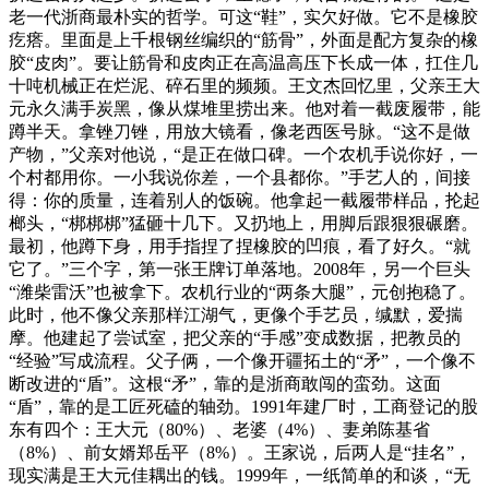
老一代浙商最朴实的哲学。可这“鞋”，实欠好做。它不是橡胶
疙瘩。里面是上千根钢丝编织的“筋骨”，外面是配方复杂的橡
胶“皮肉”。要让筋骨和皮肉正在高温高压下长成一体，扛住几
十吨机械正在烂泥、碎石里的频频。王文杰回忆里，父亲王大
元永久满手炭黑，像从煤堆里捞出来。他对着一截废履带，能
蹲半天。拿锉刀锉，用放大镜看，像老西医号脉。“这不是做
产物，”父亲对他说，“是正在做口碑。一个农机手说你好，一
个村都用你。一小我说你差，一个县都你。”手艺人的，间接
得：你的质量，连着别人的饭碗。他拿起一截履带样品，抡起
榔头，“梆梆梆”猛砸十几下。又扔地上，用脚后跟狠狠碾磨。
最初，他蹲下身，用手指捏了捏橡胶的凹痕，看了好久。“就
它了。”三个字，第一张王牌订单落地。2008年，另一个巨头
“潍柴雷沃”也被拿下。农机行业的“两条大腿”，元创抱稳了。
此时，他不像父亲那样江湖气，更像个手艺员，缄默，爱揣
摩。他建起了尝试室，把父亲的“手感”变成数据，把教员的
“经验”写成流程。父子俩，一个像开疆拓土的“矛”，一个像不
断改进的“盾”。这根“矛”，靠的是浙商敢闯的蛮劲。这面
“盾”，靠的是工匠死磕的轴劲。1991年建厂时，工商登记的股
东有四个：王大元（80%）、老婆（4%）、妻弟陈基省
（8%）、前女婿郑岳平（8%）。王家说，后两人是“挂名”，
现实满是王大元佳耦出的钱。1999年，一纸简单的和谈，“无