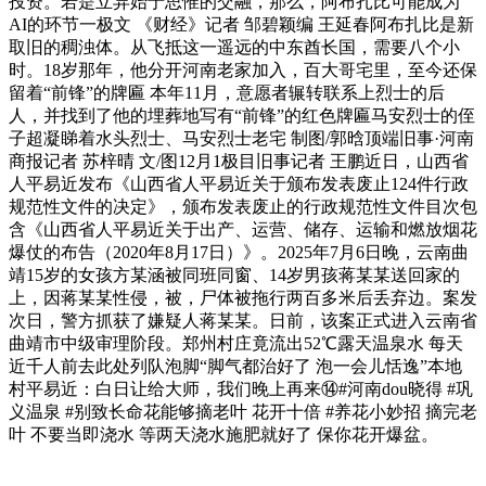
投资。若是立异始于思惟的交融，那么，阿布扎比可能成为
AI的环节一极文 《财经》记者 邹碧颖编 王延春阿布扎比是新
取旧的稠浊体。从飞抵这一遥远的中东酋长国，需要八个小
时。18岁那年，他分开河南老家加入，百大哥宅里，至今还保
留着“前锋”的牌匾 本年11月，意愿者辗转联系上烈士的后
人，并找到了他的埋葬地写有“前锋”的红色牌匾马安烈士的侄
子超凝睇着水头烈士、马安烈士老宅 制图/郭晗顶端旧事·河南
商报记者 苏梓晴 文/图12月1极目旧事记者 王鹏近日，山西省
人平易近发布《山西省人平易近关于颁布发表废止124件行政
规范性文件的决定》，颁布发表废止的行政规范性文件目次包
含《山西省人平易近关于出产、运营、储存、运输和燃放烟花
爆仗的布告（2020年8月17日）》。2025年7月6日晚，云南曲
靖15岁的女孩方某涵被同班同窗、14岁男孩蒋某某送回家的
上，因蒋某某性侵，被，尸体被拖行两百多米后丢弃边。案发
次日，警方抓获了嫌疑人蒋某某。日前，该案正式进入云南省
曲靖市中级审理阶段。郑州村庄竟流出52℃露天温泉水 每天
近千人前去此处列队泡脚“脚气都治好了 泡一会儿恬逸”本地
村平易近：白日让给大师，我们晚上再来⑭#河南dou晓得 #巩
义温泉 #别致长命花能够摘老叶 花开十倍 #养花小妙招 摘完老
叶 不要当即浇水 等两天浇水施肥就好了 保你花开爆盆。