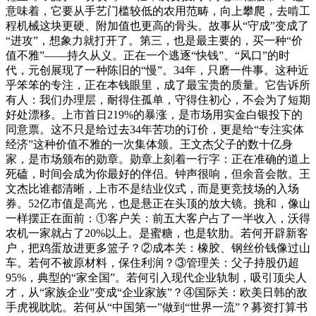
意味着，它要从手艺门槛较低的农用范畴，向上攀爬，去啃工
程机械这块更硬、附加值也更高的骨头。故事从“守成”变成了
“进攻”，想象力就打开了。第三，也是最主要的，买一种“价
值不雅”——持久从义。正在一个逃逐“快钱”、“风口”的时
代，元创展现了一种陈旧的“慢”。34年，只磨一件事。这种近
乎笨笨的专注，正在本钱眼里，成了最宝贵的质量。它告诉所
有人：我们办理层，耐得住孤单，守得住初心，不会为了短期
好处漂移。上市首日219%的暴涨，是市场用实金白银投下的
同意票。这不只是给过去34年苦功的订价，更是给“专注实体
经济”这种价值不雅的一次集体颁。王文杰父子的数十亿身
家，是市场颁布的勋章。勋章上刻着一行字：正在准确的道上
死磕，时间会成为你最好的伴侣。钟声很响，但余音会散。王
文杰比谁都清晰，上市不是结业仪式，而是更竞技场的入场
券。52亿市值是高光，也是悬正在头顶的放大镜。挑和，像山
一样摆正在面前：①客户关：前五大客户占了一半收入，沃得
农机一家就占了20%以上。是蜜糖，也是软肋。若何开辟新客
户，把鸡蛋放进更多篮子？②成本关：橡胶、钢丝价钱像过山
车。若何不被原材料，保住利润？③管理关：父子持股仍超
95%，典型的“家全国”。若何引入现代企业轨制，吸引顶尖人
才，从“家族企业”变成“企业家族”？④国际关：欧美日韩的敌
手虎视眈眈。若何从“中国第一”做到“世界一流”？募资打算书