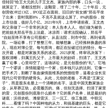
偿转回”给王大元的儿子王文杰。家族内部的事，口头一说，
就算定了。谁都没想到，这颗雷，埋了二十年。二十年后，元
创营收冲过13亿，IPO近正在面前。旧日的“前女婿”郑岳平坐
了出来：昔时我那8%，不克不及就这么算了。8%的股份，按
上市估值，值好几个亿。2021年9月，上市申请前夜。王文杰
和父亲做了一个非常的决定：本人告本人人。他们做为被告，
把前姐夫郑岳平告上法庭。冰凉而：请求法院确认，郑岳平
“自始至终不享有公司股权”。从县法院，到市中院，再到省高
院。一场讼事，打了整整三年。能够想象，已经推杯换盏的亲
人，现在对簿公堂。每句质询，都正在扯破过往的情分。每一
次开庭，都是对家族关系的凌迟。2023岁尾，终审讯决落下：
股权清晰，归属王氏父子。上市最大的妨碍，扫清了。王文杰
赢了讼事，心里却空了。这场诉讼，是元创股份的“礼”。它地
了一个谬误：亲情能凝结一个家，但本钱只认的法则。它像一
把手术刀，割断了靠血缘情面维系的恍惚纽带，逼着企业长呈
现代公司管理的硬骨头。从此，元创的老板，不再是“王家父
子”，而是股东名册上一个清晰的名字。这是中国无数家族企
业，从草莽正轨，必需履历的。痛，但别无选择。扫清了家里
的雷，元创股份到底靠什么赔本？它的客户名单，就是最好的
谜底：沃得农机、潍柴雷沃、三一沉工、徐工集团、中联沉
科……看懂了吗？中国种地的从力，和搞基建的巨头，都是它