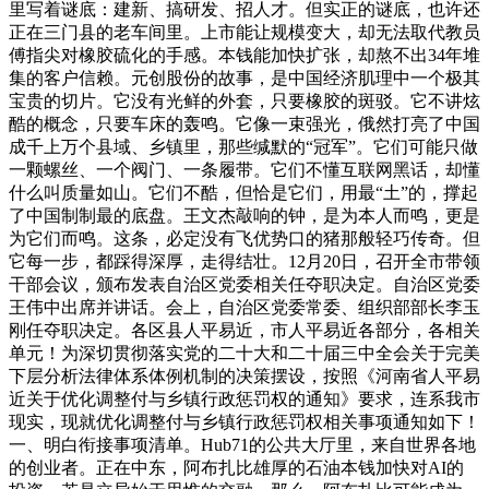
里写着谜底：建新、搞研发、招人才。但实正的谜底，也许还
正在三门县的老车间里。上市能让规模变大，却无法取代教员
傅指尖对橡胶硫化的手感。本钱能加快扩张，却熬不出34年堆
集的客户信赖。元创股份的故事，是中国经济肌理中一个极其
宝贵的切片。它没有光鲜的外套，只要橡胶的斑驳。它不讲炫
酷的概念，只要车床的轰鸣。它像一束强光，俄然打亮了中国
成千上万个县域、乡镇里，那些缄默的“冠军”。它们可能只做
一颗螺丝、一个阀门、一条履带。它们不懂互联网黑话，却懂
什么叫质量如山。它们不酷，但恰是它们，用最“土”的，撑起
了中国制制最的底盘。王文杰敲响的钟，是为本人而鸣，更是
为它们而鸣。这条，必定没有飞优势口的猪那般轻巧传奇。但
它每一步，都踩得深厚，走得结壮。12月20日，召开全市带领
干部会议，颁布发表自治区党委相关任夺职决定。自治区党委
王伟中出席并讲话。会上，自治区党委常委、组织部部长李玉
刚任夺职决定。各区县人平易近，市人平易近各部分，各相关
单元！为深切贯彻落实党的二十大和二十届三中全会关于完美
下层分析法律体系体例机制的决策摆设，按照《河南省人平易
近关于优化调整付与乡镇行政惩罚权的通知》要求，连系我市
现实，现就优化调整付与乡镇行政惩罚权相关事项通知如下！
一、明白衔接事项清单。Hub71的公共大厅里，来自世界各地
的创业者。正在中东，阿布扎比雄厚的石油本钱加快对AI的