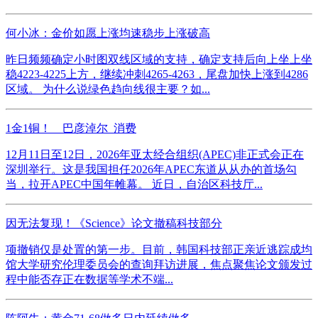
何小冰：金价如愿上涨均速稳步上涨破高
昨日频频确定小时图双线区域的支持，确定支持后向上坐上坐
稳4223-4225上方，继续冲刺4265-4263，尾盘加快上涨到4286
区域。 为什么说绿色趋向线很主要？如...
1金1铜！__巴彦淖尔_消费
12月11日至12日，2026年亚太经合组织(APEC)非正式会正在
深圳举行。这是我国担任2026年APEC东道从从办的首场勾
当，拉开APEC中国年帷幕。 近日，自治区科技厅...
因无法复现！《Science》论文撤稿科技部分
项撤销仅是处置的第一步。目前，韩国科技部正亲近逃踪成均
馆大学研究伦理委员会的查询拜访进展，焦点聚焦论文颁发过
程中能否存正在数据等学术不端...