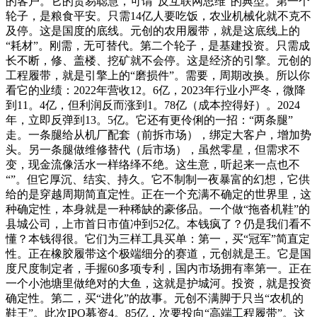
的客户。它的贸易聪慧，可谓“反互联网思维”的典型。第一个
轮子，是粮食平安。只需14亿人要吃饭，农业机械化就不克不
及停。这是国度的底线。元创的农用履带，就是这底线上的
“耗材”。刚需，无可替代。第二个轮子，是基建投资。只需成
长不断，修、盖楼、挖矿就不会停。这是经济的引擎。元创的
工程履带，就是引擎上的“磨损件”。需要，周期改换。所以你
看它的业绩：2022年营收12。6亿，2023年行业小严冬，微降
到11。4亿，但利润反而涨到1。78亿（成本控得好）。2024
年，立即反弹到13。5亿。它还有更伶俐的一招：“两条腿”
走。一条腿给从机厂配套（前拆市场），绑定大客户，增加势
头。另一条腿做维修替代（后市场），虽然零星，但需求不
变，现金流像活水一样络绎不绝。这生意，听起来一点也不
“”。但它厚沉、结实、持久。它不制制一夜暴富的幻想，它供
给的是穿越周期简直定性。正在一个充满不确定的世界里，这
种确定性，本身就是一种稀缺的豪侈品。一个做“拖沓机鞋”的
县城公司，上市首日市值冲到52亿。本钱疯了？仍是我们看不
懂？本钱得很。它们为三样工具买单：第一，买“冠军”简直定
性。正在橡胶履带这个极端细分的赛道，元创就是王。它是国
度尺度制定者，手握60多项专利，国内市场拥有率第一。正在
一个小池塘里做绝对的大鱼，这就是护城河。投资，就是投资
确定性。第二，买“进化”的故事。元创不满脚于只当“农机的
鞋王”。此次IPO募资4。85亿，次要投向“高端工程履带”。这