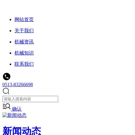
网站首页
关于我们
机械资讯
机械知识
联系我们
0513-83266698
确认
新闻动态