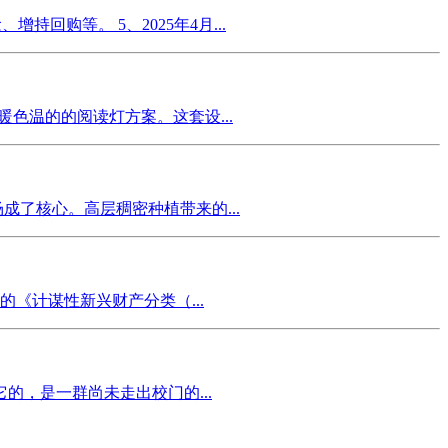
购等。 5、2025年4月...
冷暖色温的的阅读灯方案。这套设...
成了核心。高层稠密种植带来的...
《计谋性新兴财产分类（...
，是一群尚未走出校门的...