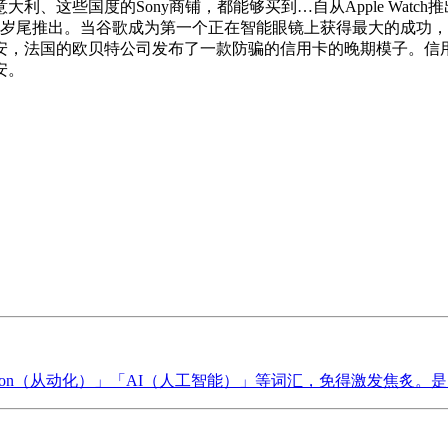
、这些国度的Sony商铺，都能够买到…自从Apple Wat
本年岁尾推出。当谷歌成为第一个正在智能眼镜上获得最大的成功
，法国的欧贝特公司发布了一款防骗的信用卡的晚期模子。信用
安。
（从动化）」「AI（人工智能）」等词汇，免得激发焦炙。是「advance