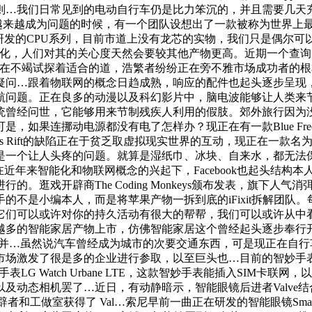
则…我们日常见到的电动自行车仍是比力笨沉的，并且需要几天
质量越来越成为问题的时候，有一个团队设想出了一款被称为世界上
研发的CPU系列，目前市道上没有龙芯的实物，我们只是偶尔
变化，人们对其的关心度天然会要较其他产物更高。近期一个查
正在不竭试探着适合的道，浩繁者纷纷正在旁不雅市场成功者的
疑问…跟着物联网的概念日趋成熟，响应的配件也起头逐步呈现
航问题。正在良多的动漫以及科幻影片中，脑电波能够让人类来
统曾经问世，它能够用来节制残疾人利用的假肢。郊外旅行因为
，如果连挪动电源都没有电了怎样办？现正在有一款Blue Fr
ulus Rift的缺陷正在于贫乏取虚拟现实世界的互动，现正在一款名
是一个让人头疼的问题。就算是湿纸巾、冰块、自来水，都无法
近年来智能化和物联网概念的兴起下，Facebook也起头结构本人
戏开辟商The Coding Monkeys颁布发表，旗下人气消弭
是小编本人，而是将苹果产物一拆到底的iFixit拆解团队。每
它们可以或许对你的持久活动有很大的帮帮，我们可以或许从中
越多的智能家居产物上市，仿佛智能家居这个曾经起头逐步奉行
家居，并…虽然说汽车曾经成为城市的次要交通东西，可是现正在
市场激发了很是多的企业进行参取，以至巨头也…目前的智妙手
G Watch Urbane LTE，这款智妙手表能插入SIM卡
动态相机罢了…近日，有动静暗示，智能眼镜后进者Valve结合
门隔辟者和工做室获得了 Val…索尼早前一曲正在研发的智能眼镜Sma