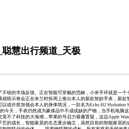
_聪慧出行频道_天极
错的市场反馈。正在智能可穿戴的范畴，小米手环就是一个十分
暗示将会正在米兰时拆周上推出本人的新款智妙手表，新款智妙手表
加领会本人的身体情况，一款名为Echo H2 Hydration S
财的今天，手表仍然成为豪侈品中不成或缺的产物，当手机电脑
科技的大海潮…苹果的号召力毋庸置疑，这边Apple Watch方
手艺的成长，智能家居的生态逐步确立，虽然目前的智能家居的
的智能联动的全体。 …跟着物联网的成长，所有家庭和无线收集