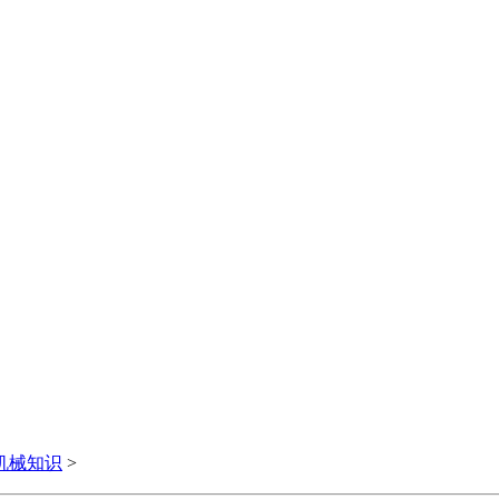
机械知识
>