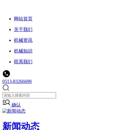
网站首页
关于我们
机械资讯
机械知识
联系我们
0513-83266698
确认
新闻动态