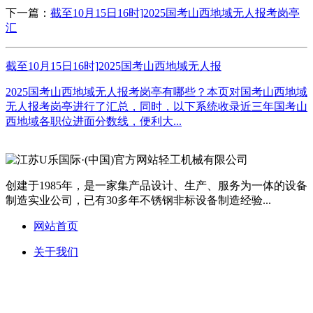
下一篇：
截至10月15日16时]2025国考山西地域无人报考岗亭
汇
截至10月15日16时]2025国考山西地域无人报
2025国考山西地域无人报考岗亭有哪些？本页对国考山西地域
无人报考岗亭进行了汇总，同时，以下系统收录近三年国考山
西地域各职位进面分数线，便利大...
创建于1985年，是一家集产品设计、生产、服务为一体的设备
制造实业公司，已有30多年不锈钢非标设备制造经验...
网站首页
关于我们