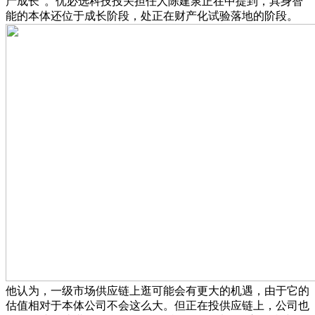
产成长”。优必选科技投关担任人陈建泉正在中提到，具身智
能的本体还位于成长阶段，处正在财产化试验落地的阶段。
他认为，一级市场供应链上逛可能会有更大的机遇，由于它的
估值相对于本体公司不会这么大。但正在投供应链上，公司也