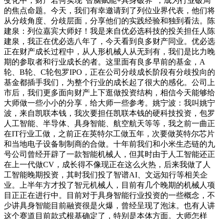
变化中，财产若何实现“智脑赋能+具身破界”，成为行业破局
的焦点命题。今天，我们有幸邀请到了列位业界代表，他们将
从分歧角度、分歧层面，分享他们的实践经验和独到看法。陈
建泉：列位嘉宾大师好！我是来自优必选科技的投关担任人陈
建泉，我正在优必选八年了，今天看到良多财产同业。优必选
正在财产成长过程中，从人形机械人从无到有，我们是比力晚
期的参取者和行业成长的者。这里面有良多早前的基金，A
轮、B轮、C轮包罗IPO，正在公司分歧成长阶段有分歧投向的
基金都插手我们，为整个行业的成长起了很大的感化。公司上
市后，我们更多面向财产上下逛做投资结构，相信今天能够给
大师做一些小小的分享，给大师一些参考。姚宁波：我叫姚宁
波，来自凯联本钱，我次要担任凯联本钱的硬科技投资，包罗
人工智能、半导体、具身智能、航空航天等等，我之前一曲正
在IT行业工做，之前正在英特尔工做五年，次要做英特尔芯片
和当地电子设备制制商的合做。十年前我们和小米生态链的九
号公司曾经开辟了一款智能机械人，但其时由于人工智能还正
在上一代做CV，成长得不像现正在这么火热，后来我做了人
工智能晚期投资，其时我们投了智谱AI、文远知行等相关企
业。上半年方才投了智元机械人，目前有几个晚期的机械人项
目正正在进行中。目前对于具身智能行业投资的一些概念，不
少讲具身智能目前融资很是火爆，曾经呈现了泡沫。也有人讲
这个赛道目前款式根基确定了，特别是本体方面。大师怎样