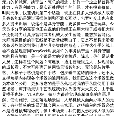
无力的护城河。姚宁波：陈总的概念，如许一个企业起首得有
能力，有盈利能力，是实正处理财产的问题，才有投资价值。
时间无限，快速切到第二个话题，现正在良多人形机械人或者
具身智能仍是通过遥操体例和不雅众互动，包罗社交上也有良
多人提出诟病，说这不是具身智能，更多像一个遥控玩具。今
天良多分享的嘉宾也正在说他们曾经正在用大模子或者把大模
子泛化能力让具身智能或者机械人发生智能，能愈加智能化。
大师感觉目前的手艺线是不是曾经明白了，它是不是将来沿着
这条必然能达到我们讲的具身智能的形态，正在这个手艺线上
会不会呈现雷同DeepSeek时辰如许的事务姚宁波：具身智能
实的具有智能，是一个很是大的投资机遇。陈总，你们是从业
人员，怎样看这个问题？陈建泉：通用智能很是大，从现阶段
的成长看，不太可能离开使用场景谈智能化，无论是芯片手
艺、大模子手艺仍是硬件手艺，包罗垂曲范畴的模子，还不太
支撑短期内实现各个场景的通用智能。我们正在这个场景里做
为本体的公司，更多考虑的是手艺落地时我的手艺能使用于哪
些场景，离开场景讲手艺系统我们认为没有太大意义。由于世
界模子也好，VLA也好，短期内很难实现高精确率的言语理
解、使命施行。正在落地场景里，人形机械人面向办事人的元
素，有些简单的场景无机会用人去实现。这些简单的场景必然
不是通过预编程做的，像工业场景，我们把人形机械人做为第