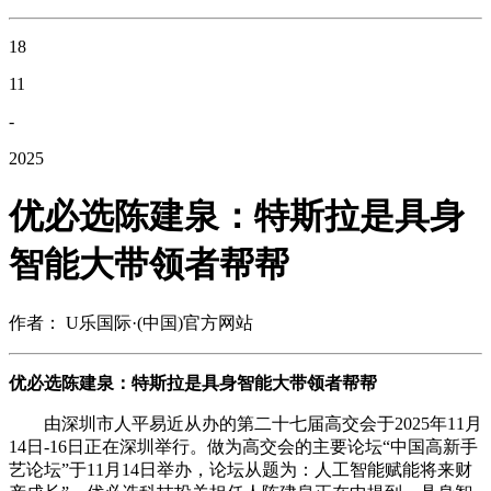
18
11
-
2025
优必选陈建泉：特斯拉是具身
智能大带领者帮帮
作者： U乐国际·(中国)官方网站
优必选陈建泉：特斯拉是具身智能大带领者帮帮
由深圳市人平易近从办的第二十七届高交会于2025年11月
14日-16日正在深圳举行。做为高交会的主要论坛“中国高新手
艺论坛”于11月14日举办，论坛从题为：人工智能赋能将来财