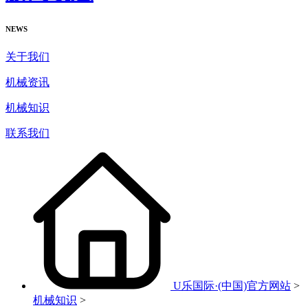
NEWS
关于我们
机械资讯
机械知识
联系我们
U乐国际·(中国)官方网站
>
机械知识
>