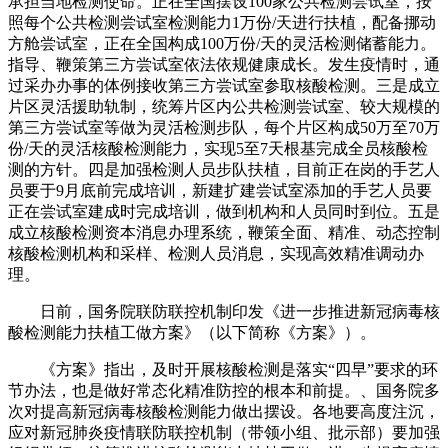
承担当地检测使命。正在全国摆设100家公共检测尝试室，按
照每个公共检测尝试室检测能力1万份/天进行扶植，配备挪动
方舱尝试室，正在全国构成100万份/天的灵活检测储蓄能力。
指导、鞭策第三方尝试室依法依规健康成长。发生疫情时，通
过采办办事的体例接收第三方尝试室参取核酸检测。三是成立
片区灵活援助轨制，统筹片区内公共检测尝试室、较大规模的
第三方尝试室等做为灵活检测步队，每个片区构成50万至70万
份/天的灵活核酸检测能力，实现5至7天根基完成全员核酸检
测的方针。四是加强检测人员步队扶植，目前正在岗的手艺人
员要于9月底前完成培训，新建扩建尝试室添加的手艺人员要
正在尝试室建成时完成培训，做到机构和人员同时到位。五是
成立核酸检测资本消息办理系统，鞭策全面、精准、动态控制
核酸检测机构和采样、检测人员消息，实现高效精准调动办
理。
日前，国务院联防联控机制印发《进一步推进新冠病毒核
酸检测能力扶植工做方案》（以下简称《方案》）。
《方案》指出，及时开展核酸检测是落实“四早”要求的环
节办法，也是做好常态化精准防控的根本和前提。、国务院多
次对提高新冠病毒核酸检测能力做出摆设。各地要高度注沉，
应对新冠肺炎疫情联防联控机制（带领小组、批示部）要加强