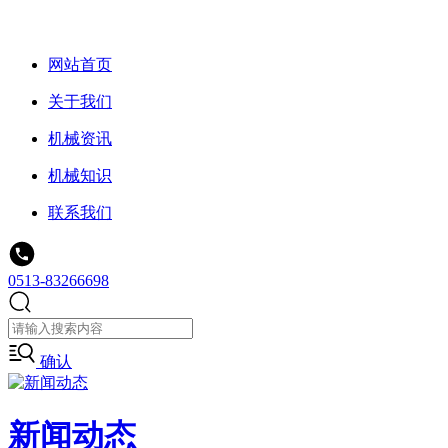
网站首页
关于我们
机械资讯
机械知识
联系我们
0513-83266698
确认
新闻动态