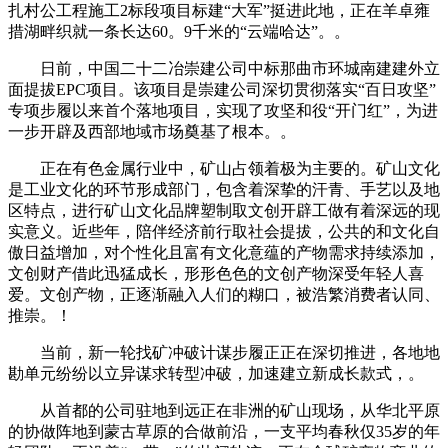
扎村公工程施工2标段项目标建“大军”挺进此地，正在羊卓雍
措湖畔织就一条长达60。9千米的“云端哈达”。。
日前，中国二十二冶崇建公司中标那曲市环城南建建外立
面提拔EPC项目。该项目是崇建公司深切贯彻落实“百日攻坚”
专项步履以来首个落地项目，实现了攻坚和役“开门红”，为进
一步开辟及西部地域市场奠基了根本。。
正在有色金属行业中，矿山占领着极为主要的。矿山文化
是工业文化的环节形成部门，包含着深挚的汗青、手艺以及地
区特点，进行矿山文化品牌塑制取文创开辟工做有着深远的现
实意义。近些年，陪伴经济前行取社会提拔，公共的和文化自
傲日益增加，对个性化且富有文化意蕴的产物需求持续添加，
文创财产借此迅猛成长，形形色色的文创产物深受年轻人喜
爱。文创产物，正逐渐融入人们的糊口，被浩繁消费者认同、
推崇。！
当前，新一轮找矿冲破计谋步履正正在深切推进，各地地
勘单元纷纷以立异谋求转型冲破，加速建立新成长款式，。
从首都的公司驻地到远正在非洲的矿山现场，从华北平原
的协做阵地到蒙古草原的合做前沿，一支平均春秋仅35岁的年