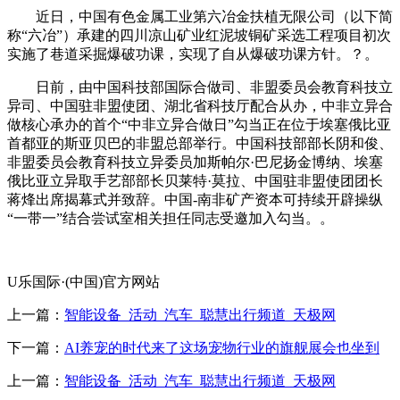
近日，中国有色金属工业第六冶金扶植无限公司（以下简
称“六冶”）承建的四川凉山矿业红泥坡铜矿采选工程项目初次
实施了巷道采掘爆破功课，实现了自从爆破功课方针。？。
日前，由中国科技部国际合做司、非盟委员会教育科技立
异司、中国驻非盟使团、湖北省科技厅配合从办，中非立异合
做核心承办的首个“中非立异合做日”勾当正在位于埃塞俄比亚
首都亚的斯亚贝巴的非盟总部举行。中国科技部部长阴和俊、
非盟委员会教育科技立异委员加斯帕尔·巴尼扬金博纳、埃塞
俄比亚立异取手艺部部长贝莱特·莫拉、中国驻非盟使团团长
蒋烽出席揭幕式并致辞。中国-南非矿产资本可持续开辟操纵
“一带一”结合尝试室相关担任同志受邀加入勾当。。
U乐国际·(中国)官方网站
上一篇：
智能设备_活动_汽车_聪慧出行频道_天极网
下一篇：
AI养宠的时代来了这场宠物行业的旗舰展会也坐到
上一篇：
智能设备_活动_汽车_聪慧出行频道_天极网