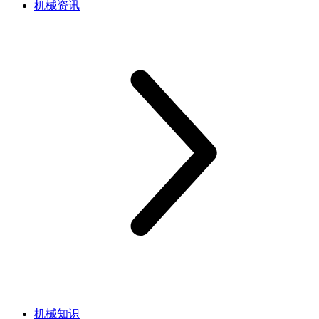
机械资讯
机械知识