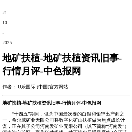
21
10
-
2025
地矿扶植-地矿扶植资讯旧事-
行情月评-中色报网
作者： U乐国际·(中国)官方网站
地矿扶植-地矿扶植资讯旧事-行情月评-中色报网
“十四五”期间，做为中国最次要的白银和铅锌出产商之
一，希尔威矿业无限公司将数字化矿山扶植做为焦点成长计
谋，正在其子公司河南发矿业无限公司（以下简称“河南发”）