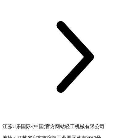
江苏U乐国际·(中国)官方网站轻工机械有限公司
地址：江苏省启东市滨海工业园区黄海路60号