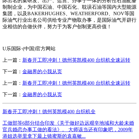
际出名的集研发、出产、运营、办事于一体的分析性石油配备
制制企业，为中国石油、中国石化、耽误石油等国内大型能源
集团，以及BAKERHUGHES、WEATHERFORD、NOV等国
际油气行业出名公司供给专业产物取办事，是国际油气开辟行
业相信的合做伙伴，努力于为客户创制更高价值！
U乐国际·(中国)官方网站
上一篇：
新春开工即冲刺！德州英凯模400 台织机全速运转
下一篇：
金融界的小我从页
上一篇：
新春开工即冲刺！德州英凯模400 台织机全速运转
下一篇：
金融界的小我从页
新春开工即冲刺！德州英凯模400 台织机全
工做部等6部分结合印发《关于做好边远艰辛地域和大龄未婚
官兵婚恋办事工做的看法》。 大师该当还有印象吧，2009年
港姐选举里拿下最上镜蜜斯的袁嘉敏...