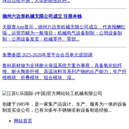
球出点啥不测，人类还能去此外...
德州六边形机械无限公司成立 注册本钱
天眼查App显示，德州六边形机械无限公司成立，代表报酬红
瑞，运营范畴为一般项目：机械电气设备制制；公用设备制
制；公用设备发卖；机械零件、零部...
免费参团 2025-2026年度平台会员单元巡回调
鲁科新材做为全球耐火保温系统方案办事商，具备氧化铝纤
维、耐火陶瓷纤维、高温涂料等系列产物的出产能力，年产纤
维棉毯、折叠模块、组合模块、湿...
创建于1985年，是一家集产品设计、生产、服务为一体的设备
制造实业公司，已有30多年不锈钢非标设备制造经验...
网站首页