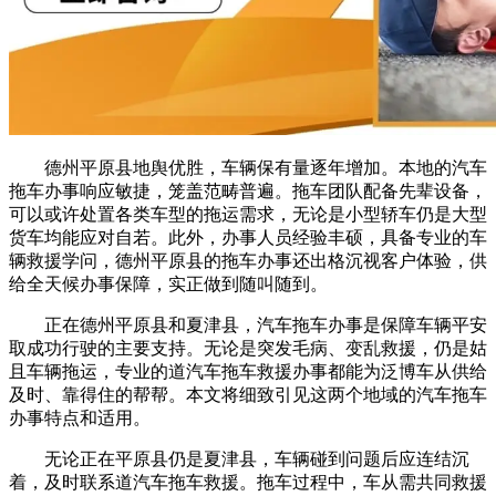
德州平原县地舆优胜，车辆保有量逐年增加。本地的汽车
拖车办事响应敏捷，笼盖范畴普遍。拖车团队配备先辈设备，
可以或许处置各类车型的拖运需求，无论是小型轿车仍是大型
货车均能应对自若。此外，办事人员经验丰硕，具备专业的车
辆救援学问，德州平原县的拖车办事还出格沉视客户体验，供
给全天候办事保障，实正做到随叫随到。
正在德州平原县和夏津县，汽车拖车办事是保障车辆平安
取成功行驶的主要支持。无论是突发毛病、变乱救援，仍是姑
且车辆拖运，专业的道汽车拖车救援办事都能为泛博车从供给
及时、靠得住的帮帮。本文将细致引见这两个地域的汽车拖车
办事特点和适用。
无论正在平原县仍是夏津县，车辆碰到问题后应连结沉
着，及时联系道汽车拖车救援。拖车过程中，车从需共同救援