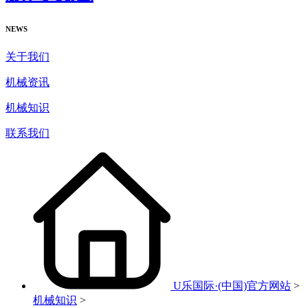
NEWS
关于我们
机械资讯
机械知识
联系我们
U乐国际·(中国)官方网站
>
机械知识
>