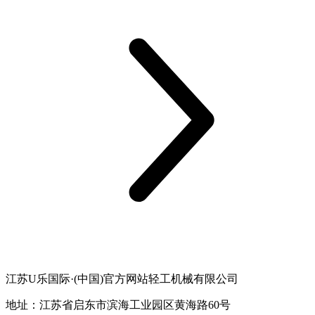
江苏U乐国际·(中国)官方网站轻工机械有限公司
地址：江苏省启东市滨海工业园区黄海路60号