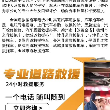
们沉视道平安办理，会正在功课期间合理设置警示设备，保障
驾驶人及救援人员的平安。车从正在选择拖车办事时，可关心
办事公司的专业天分及口碑评价，确保办事质量和平安程度。
全国道救援拖车电线小时高速汽车道救援、汽车拖车救
援、电瓶亏电搭电、上门汽车补胎、改换轮胎、应急送油、汽
车检修抢修、汽车脱困救援办事。德州市【笼盖全省】德州市
道救援拖车，德城道救援拖车，陵县道救援拖车，宁津县道救
援拖车，临邑县道救援拖车，齐河县道救援拖车，平原县道救
援拖车，夏津县道救援拖车，武城县道救援拖车，乐陵市道救
援拖车，禹城市道救援拖车。