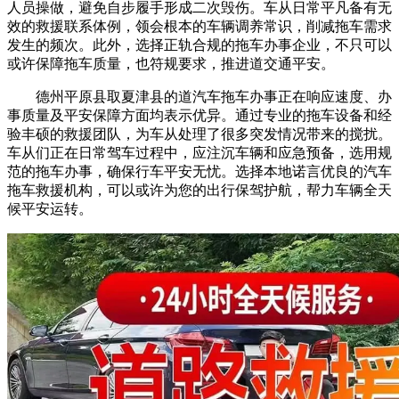
人员操做，避免自步履手形成二次毁伤。车从日常平凡备有无
效的救援联系体例，领会根本的车辆调养常识，削减拖车需求
发生的频次。此外，选择正轨合规的拖车办事企业，不只可以
或许保障拖车质量，也符规要求，推进道交通平安。
德州平原县取夏津县的道汽车拖车办事正在响应速度、办
事质量及平安保障方面均表示优异。通过专业的拖车设备和经
验丰硕的救援团队，为车从处理了很多突发情况带来的搅扰。
车从们正在日常驾车过程中，应注沉车辆和应急预备，选用规
范的拖车办事，确保行车平安无忧。选择本地诺言优良的汽车
拖车救援机构，可以或许为您的出行保驾护航，帮力车辆全天
候平安运转。