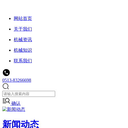
网站首页
关于我们
机械资讯
机械知识
联系我们
0513-83266698
确认
新闻动态