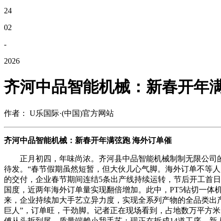
24
02
-
2026
齐河中品智能机械：新春开年满
作者： U乐国际·(中国)官方网站
齐河中品智能机械：新春开年满弦跑 海外订单催
正月初四，年味尚浓。齐河县中品智能机械制制无限公司的
待发。“春节假期虽然短暂，但大伙儿心气脚。海外订单不等
的交付，企业春节期间连结5条出产线持续运转，节后开工首日
国度，近两年海外订单量实现翻倍增加。此中，PT5钻切一体
来，企业持续加大手艺立异力度，实现全系列产物的全品类出产
巨人”，订单旺，干劲脚。记者正在现场看到，占地数万平方
傅从头拆到尾，质量端赖小我手艺；现正在拆成14道工序，