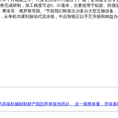
将完成研制，加工精度可达0。01毫米，次要使用于铝架、防
摩洛哥、俄罗斯等国。“节前我们刚发出20多台大型五轴设备，
，从单机功课到脉动式流水线，中品智能正以手艺升级和精益办
高端机械制制财产园区即将拔地而起。 这一规模体量，意味着能