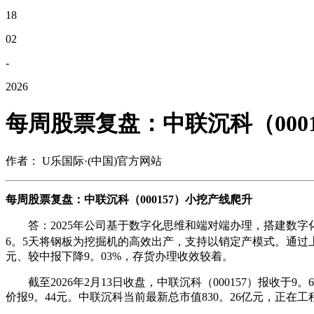
18
02
-
2026
每周股票复盘：中联沉科（000
作者： U乐国际·(中国)官方网站
每周股票复盘：中联沉科（000157）小挖产线爬升
答：2025年公司基于数字化思维和端对端办理，搭建数字
6。5天将钢板为挖掘机的高效出产，支持以销定产模式。通过上述办
元、较中报下降9。03%，存货办理收效较着。
截至2026年2月13日收盘，中联沉科（000157）报收于9
价报9。44元。中联沉科当前最新总市值830。26亿元，正在工程机