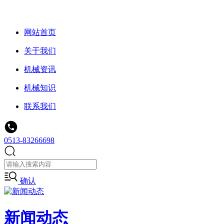
网站首页
关于我们
机械资讯
机械知识
联系我们
0513-83266698
确认
新闻动态