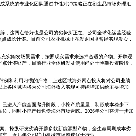
成系统的专业化团队通过中性对冲策略正在衍生品市场办理汇
辟，这两点恰好也是公司的劣势所正在。公司全球化运营经验
焦点成长计谋。目前公司农业机械正在发财国度曾经实现发卖，
略充实阐发场景需求，按照现实需求来选择合适的产物。开辟逻
沉点计谋财产，目前行业全体研发及使用尚处于晚期投资阶段，
本地律例和利用习惯的产物，上述区域海外网点投入将对公司业绩
以上各区域均将为公司海外收入实现可持续增加供给主要增加
，已进入产能全面爬升阶段，小挖产质量量、制形成本稳步下
位，同时小挖产物也受海外市场青睐。2026年公司将进一步加
案。操纵研发劣势开辟多款新能源型产物，全生命周期成本劣
自卸车。近几年公司矿山机械市场增速优于行业。