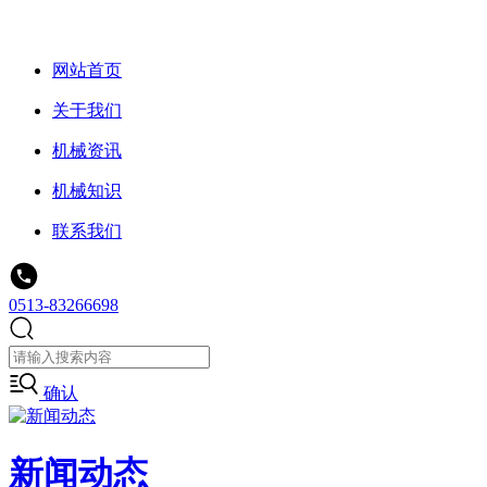
网站首页
关于我们
机械资讯
机械知识
联系我们
0513-83266698
确认
新闻动态