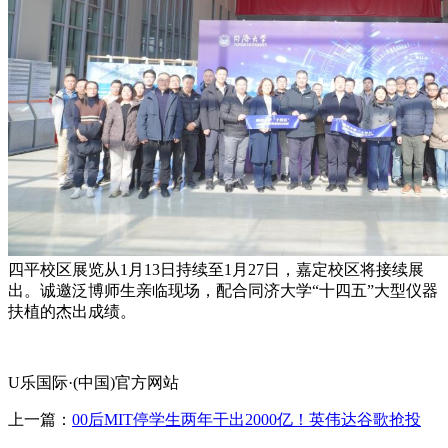
四平校区展览从1月13日持续至1月27日，嘉定校区将接续展
出。诚邀泛博师生亲临现场，配合同济大学“十四五”大型仪器
扶植的杰出成绩。
U乐国际·(中国)官方网站
上一篇：
00后MIT停学生两年干出2000亿！英伟达谷歌抢投