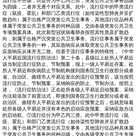
流行症不分级，而是分为甲乙丙三类，突发公共卫生事务品级
为四级，二者并无逐个对应关系。此中，流行症中的甲类流行
症（鼠疫、霍乱）和部门乙类流行症（如传染性型肺炎并呈扩
散趋向）属于出格严沉突发公共卫生事务，其他流行症品种具
体属于突发公共卫生事务的何种品级，交由各级突发公共卫生
专项预案具体。此次新型冠状病毒肺炎按照其性质及扩散趋
向，则属于出格严沉突发公共卫生事务。流行症事务属于突发
公共卫生事务的一种，其应急响应从体取突发公共卫生事务的
应急响应从体并无二致。但基于流行症事务的特殊性，《中华
人平易近国流行症防治法》第二十条，县级以上处所人平易近
该当制定流行症防止、节制预案，报上一级人平易近存案。处
所人平易近和疾病防止节制机构接到国务院卫生行政部分或者
省、自治区、曲辖市人平易近发出的流行症预警后，该当按照
流行症防止、节制预案，采纳响应的防止、节制办法。按照上
述，《流行症防治法》正在处所各级人平易近启动预案、采纳
办法前添加了前置法式，即接到国务院卫生行政部分或者省、
自治区、曲辖市人平易近发出的流行症预警之后，也就意味着
处所各级人平易近并没有本色的启动应急预案、采纳应急办法
的启动权。①流行症分为甲乙丙三类。此中甲类流行症（鼠
疫、霍乱）和部门乙类流行症（如传染性型肺炎并呈扩散趋
向）属于出格严沉突发公共卫生事务，其他流行症品种具体属
于突发公共卫生事务的何种品级，交由各级突发公共卫生专项