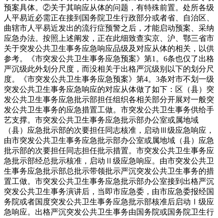
预案具体。②关于其响应从体的问题，有特殊前置。处所各级
人平易近必需正在接到国务院卫生行政部分或者省、自治区、
曲辖市人平易近发出的流行症预警之后，才能启动预案、采纳
应急办法。按照上述阐发，正在此细致查实京、沪、鄂三省市
关于突发公共卫生事务应急响应品级及对应从体的相关，以供
参考。《市突发公共卫生事务应急预案》第1。6条也仅了出格
严沉级此外划分尺度，而没相关于出格严沉级别以下的划分尺
度。《市突发公共卫生事务应急预案》第4。3条对市不划一级
突发公共卫生事务应急响应的对应从体做了如下：区（县）突
发公共卫生事务应急批示部担任组织各相关部分开展对一般突
发公共卫生事务的应急措置工做。市突发公共卫生事务供给手
艺支撑。市突发公共卫生事务应急批示部办公室或属地域
（县）应急批示部的次要担任同志核准，启动Ⅲ级应急响应，
由市突发公共卫生事务应急批示部办公室或属地域（县）应急
批示部的次要担任同志担任批示措置。市突发公共卫生事务应
急批示部经总批示核准，启动Ⅱ级应急响应。由市突发公共卫
生事务应急批示部总批示带领批示严沉突发公共卫生事务的措
置工做。市突发公共卫生事务应急批示部办公室接到出格严沉
突发公共卫生事务演讲后，当即市应急委，由市应急委报经国
务院或者国度突发公共卫生事务应急批示部核准后启动Ⅰ级应
急响应。出格严沉突发公共卫生事务由国务院或国务院卫生行