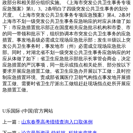
政部分和相关部分组织实施。《上海市突发公共卫生事务专项
应急预案》第1。3。2条明白了四级突发公共卫生事务的划分
尺度。《上海市突发公共卫生事务专项应急预案》第4。2条对
上海市不划一级突发公共卫生事务应急响应的对应从体做了如
下：市应急措置批示部正在国度相关应急批示机构和市委、市
的同一带领和批示下，组织协调本市突发公共卫生事务的应急
措置。事发地县级必需成立现场应急批示部；发生Ⅲ级以上突
发公共卫生事务时，事发地市（州）必需成立现场应急批示
部。同时，对湖北省不划一级突发公共卫生事务应急响应的对
应从体做了如下：省卫生应急批示部批示长掌管会商会，决定
应急措置的严沉事项，同一批示或指点相关处所、部分按以下
要求开展应急措置工做。省卫生应急办开展以下工做：及时控
制应急措置环境、责成部省属医疗卫朝气构指点事发地开展措
置工做、需要时省卫生厅派出工做组赶赴现场指点处所开展应
急措置工做。
U乐国际·(中国)官方网站
上一篇：
山东春季高考绩绩查询入口取体例
下一篇：
论文最新资讯-快科技--科技改变将来