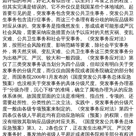
如许似的布局，好记又看似合理，以至到了耳食之言的程度，
但其实完满是错误的。它不外仅仅是我国某些个体地域的。起
首要引见的是，突发事务包含突发公共卫生事务，突发公共卫
生事务包含流行症事务。而这三个条理有着分歧的响应品级和
对应从体的。突发事务是指俄然发生，形成或者可能形成严沉
社会风险，需要采纳应急措置办法予以应对的天然灾祸、变乱
灾难、公共卫生事务和社会平安事务。《突发事务应对法》
第，按照社会风险程度、影响范畴等要素，除社会平安事务
外，将天然灾祸、变乱灾难、公共卫生事务这三类突发事务分
为出格严沉、严沉、较大和一般四级。《突发事务应对法》第
仅了三类突发事务该当划分为四个品级，但却没有明白关于突
发事务的分级尺度，而仅仅由国务院或者国务院确定的部分制
定。而国务院2006年1月发布的《国度突发公共事务总体应急
预案》也没相关于突发事务的具体分级尺度。突发事务办理基
于“分级办理，沉心下移”的准绳，确立了属地办理为从的应急
体系体例。故国度层面的立法是准绳性、指点性，专项的、还
需要处所性、分类性的二次立法。实践中，突发事务的分级尺
度一般由各级专项预案来制定的。《突发事务应对法》第四十
四条仅各级人平易近均有启动应急响应（预案）的权限，但并
没有细致其取响应品级的对应关系。《国度突发公共事务总体
应急预案》第3。2。2条也仅了，正在发生出格严沉、严沉突
发事务时，事发地的省级人平易近或者国务院相关部分有权进