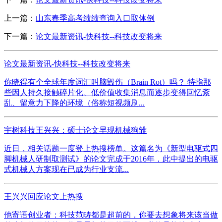
上一篇：
山东春季高考绩绩查询入口取体例
下一篇：
论文最新资讯-快科技--科技改变将来
论文最新资讯-快科技--科技改变将来
你晓得有个全球年度词汇叫脑毁伤（Brain Rot）吗？ 特指那
些因人持久接触碎片化、低价值收集消息而逐步变得回忆紊
乱、留意力下降的环境（俗称短视频刷...
宇树科技王兴兴：硕士论文早现机械狗雏
近日，相关话题一度登上热搜榜单。这篇名为《新型电驱式四
脚机械人研制取测试》的论文完成于2016年，此中提出的电驱
式机械人方案现在已成为行业支流...
王兴兴回应论文上热搜
他寄语创业者：科技范畴都是超前的，你要去想象将来该当做