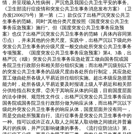
情，并呈现输入性病例，严沉危及我国公共卫生平安的事务。
《卫生部流行症疫情和突发公共卫生事务消息发布方案》（卫
办发[2006]79号）第一第（二）款仅仅了出格严沉突发公共卫
生事务的范畴。同时“其他分类尺度按照《国度突发公共卫生
事务应急预案》施行”。但《国度突发公共卫生事务应急预
案》也仅了出格严沉突发公共卫生事务的范畴（具体内容同第
①点），并未其他的分类尺度。实践中，出格严沉以下级此外
突发公共卫生事务的分级尺度一般交由处所突发公共卫生事务
专项预案。《国度突发公共卫生事务应急预案》第4。3条，出
格严沉（I级）突发公共卫生事务应急处置工做由国务院或国
务院卫生行政部分和相关部分组织实施；而出格严沉级别以下
的突发公共卫生事务的品级尺度由各处所自行制定，其应急处
置工做由处所各级人平易近担任组织实施。超出本级应急措置
能力时，处所各级人平易近要及时报请上级人平易近和相关部
分供给指点和支撑。②关于其响应从体的问题，目前国度层面
的法令律例、规范性文件仅，出格严沉突发公共卫生事务应由
国务院或国务院卫生行政部分做为响应从体，而出格严沉以下
级此外突发公共卫生事务的响应从体，国度层面并没有同一，
而是交由处所预案自行。流行症事务是突发公共卫生事务中的
一种。指可以或许正在人取人之间某人取动物之间彼此并普遍
风行的疾病，并严沉影响健康的事务。《流行症防治法》第，