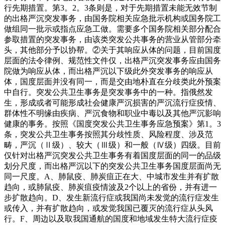
行先期措置。第3。2。3条则是，对于先期措置未能无效节制
的出格严沉突发事务，由国务院相关应急批示机构或国务院工
做组同一批示或指点应急工做。需要多个国务院相关部分配合
参取措置的突发事务，由该类突发公共事务的营业从管部分牵
头，其他部分予以协帮。②关于其响应从体的问题，目前国度
层面的法令律例、规范性文件仅，出格严沉突发事务应由国务
院做为响应从体，而出格严沉以下级此外突发事务的响应从
体，国度层面并没有同一，而是交由地朴直在分歧类此外预案
中自行。突发公共卫生事务是突发事务中的一种。指俄然发
生，形成或者可能形成社会健康严沉损害的严沉流行症疫情、
群体性不明缘由疾病、严沉食物和职业中毒以及其他严沉影响
健康的事务。按照《国度突发公共卫生事务应急预案》第1。3
条，突发公共卫生事务按照其分歧性质、风险程度、涉及范
畴，严沉（Ⅱ级）、较大（Ⅲ级）和一般（Ⅳ级）四级。目前
仅针对出格严沉突发公共卫生事务有着国度层面的同一的品级
划分尺度，而出格严沉以下的突发公共卫生事务国度层面尚无
同一尺度。A、肺鼠疫、肺炭疽正在大、中城市发生并有扩散
趋向，或肺鼠疫、肺炭疽疫情波及2个以上的省份，并有进一
步扩散趋向。D、发生新流行症或我国尚未发觉的流行症发生
或传入，并有扩散趋向，或发觉我国已覆灭的流行症从头风
行。F、周边以及取我国通航的国度和地域发生特大流行症疫