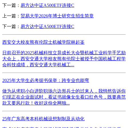
下一篇：
易方达中证A500ETF连接C
上一篇：
贸易大学2026年博士研究生招生简章
下一篇：
易方达中证A500ETF连接C
西安交大校友熊有伦院士机械学院林起崟
日前召开的2025机械科技立异成长大会暨机械工业科学手艺励
大会上，西安交通大学校友熊有伦院士被授予中国机械工程学
会科技成绩，西安交通大学机械工...
2025年大学生必考据书保举：跨专业也能弯
做为从求职小白进阶职场六边形兵士的过来人，我悄然告诉你
们现正在企业面试时，看证书就像女生看口红色号，既要典范
款又要风行款！收好这份全网独...
25年广东高考本科机械设想制制及从动化