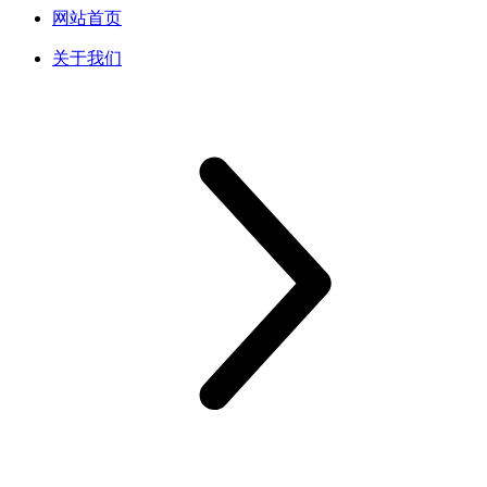
网站首页
关于我们