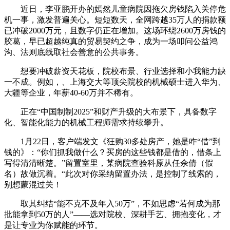
近日，李亚鹏开办的嫣然儿童病院因拖欠房钱陷入关停危
机一事，激发普遍关心。短短数天，全网跨越35万人的捐款额
已冲破2000万元，且数字仍正在增加。这场环绕2600万房钱的
胶葛，早已超越纯真的贸易契约之争，成为一场叩问公益鸿
沟、法则底线取社会善意的公共事务。
想要冲破薪资天花板，院校布景、行业选择和小我能力缺
一不成。例如，、上海交大等顶尖院校的机械硕士进入华为、
大疆等企业，年薪40-60万并不稀有。
正在“中国制制2025”和财产升级的大布景下，具备数字
化、智能化能力的机械工程师需求持续攀升。
1月22日，客户端发文《狂购30多处房产，她是咋“借”到
钱的》：“你们抓我做什么？买房的这些钱都是借的，借条上
写得清清晰楚。”留置室里，某病院查验科原从任佘倩（假
名）故做沉着。“此次对你采纳留置办法，是控制了线索的，
别想蒙混过关！
取其纠结“能不克不及年入50万”，不如思虑“若何成为那
批能拿到50万的人”——选对院校、深耕手艺、拥抱变化，才
是让专业为你赋能的环节。