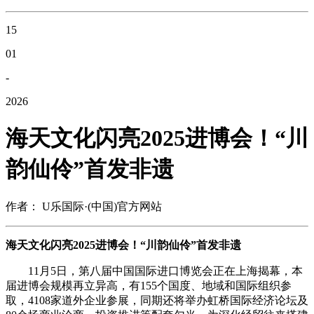
15
01
-
2026
海天文化闪亮2025进博会！“川
韵仙伶”首发非遗
作者： U乐国际·(中国)官方网站
海天文化闪亮2025进博会！“川韵仙伶”首发非遗
11月5日，第八届中国国际进口博览会正在上海揭幕，本
届进博会规模再立异高，有155个国度、地域和国际组织参
取，4108家道外企业参展，同期还将举办虹桥国际经济论坛及