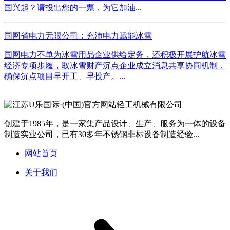
国兴起？请投出您的一票，为它加油...
国网省电力无限公司：充沛电力赋能冰雪
国网电力不单为冰雪用品企业供给定务，还积极开展护航冰雪
经济专项步履，取冰雪财产沉点企业成立消息共享协同机制，
确保沉点项目早开工、早投产。...
创建于1985年，是一家集产品设计、生产、服务为一体的设备
制造实业公司，已有30多年不锈钢非标设备制造经验...
网站首页
关于我们