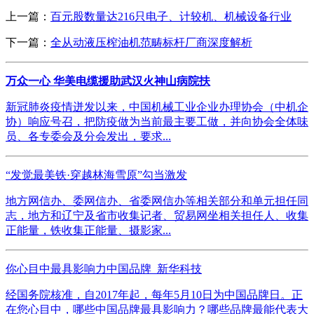
上一篇：
百元股数量达216只电子、计较机、机械设备行业
下一篇：
全从动液压榨油机范畴标杆厂商深度解析
万众一心 华美电缆援助武汉火神山病院扶
新冠肺炎疫情迸发以来，中国机械工业企业办理协会（中机企
协）响应号召，把防疫做为当前最主要工做，并向协会全体味
员、各专委会及分会发出，要求...
“发觉最美铁·穿越林海雪原”勾当激发
地方网信办、委网信办、省委网信办等相关部分和单元担任同
志，地方和辽宁及省市收集记者、贸易网坐相关担任人、收集
正能量，铁收集正能量、摄影家...
你心目中最具影响力中国品牌_新华科技
经国务院核准，自2017年起，每年5月10日为中国品牌日。正
在您心目中，哪些中国品牌最具影响力？哪些品牌最能代表大