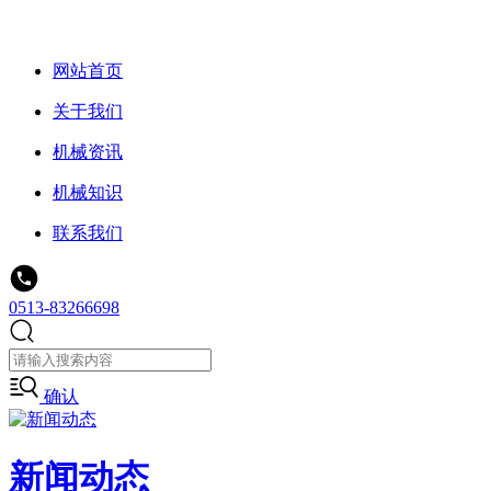
网站首页
关于我们
机械资讯
机械知识
联系我们
0513-83266698
确认
新闻动态