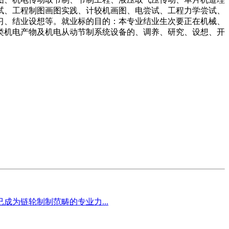
试、工程制图画图实践、计较机画图、电尝试、工程力学尝试、
习、结业设想等。就业标的目的：本专业结业生次要正在机械、
类机电产物及机电从动节制系统设备的、调养、研究、设想、开
为链轮制制范畴的专业力...