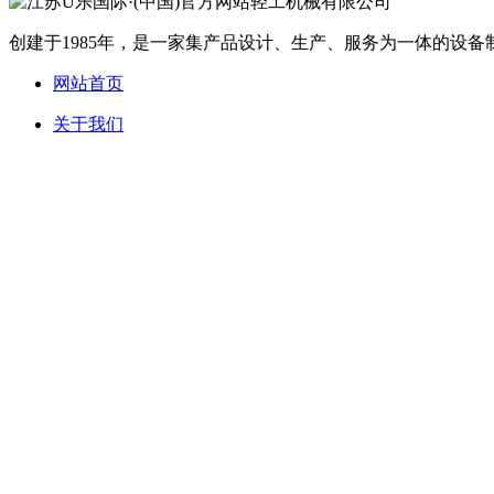
创建于1985年，是一家集产品设计、生产、服务为一体的设备制
网站首页
关于我们