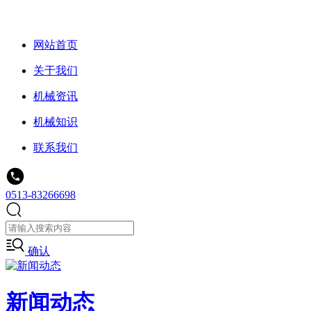
网站首页
关于我们
机械资讯
机械知识
联系我们
0513-83266698
确认
新闻动态