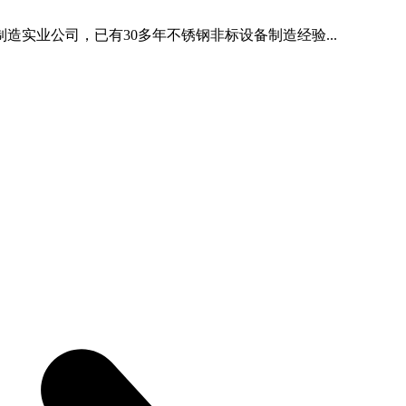
造实业公司，已有30多年不锈钢非标设备制造经验...