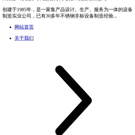
创建于1985年，是一家集产品设计、生产、服务为一体的设备
制造实业公司，已有30多年不锈钢非标设备制造经验...
网站首页
关于我们