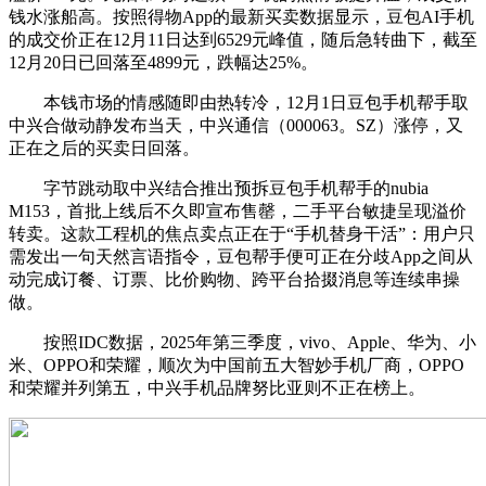
钱水涨船高。按照得物App的最新买卖数据显示，豆包AI手机
的成交价正在12月11日达到6529元峰值，随后急转曲下，截至
12月20日已回落至4899元，跌幅达25%。
本钱市场的情感随即由热转冷，12月1日豆包手机帮手取
中兴合做动静发布当天，中兴通信（000063。SZ）涨停，又
正在之后的买卖日回落。
字节跳动取中兴结合推出预拆豆包手机帮手的nubia
M153，首批上线后不久即宣布售罄，二手平台敏捷呈现溢价
转卖。这款工程机的焦点卖点正在于“手机替身干活”：用户只
需发出一句天然言语指令，豆包帮手便可正在分歧App之间从
动完成订餐、订票、比价购物、跨平台拾掇消息等连续串操
做。
按照IDC数据，2025年第三季度，vivo、Apple、华为、小
米、OPPO和荣耀，顺次为中国前五大智妙手机厂商，OPPO
和荣耀并列第五，中兴手机品牌努比亚则不正在榜上。