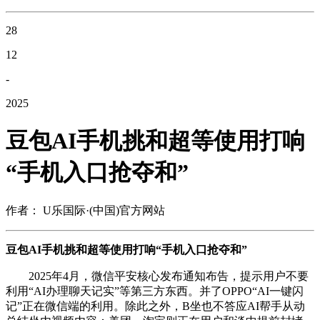
28
12
-
2025
豆包AI手机挑和超等使用打响
“手机入口抢夺和”
作者： U乐国际·(中国)官方网站
豆包AI手机挑和超等使用打响“手机入口抢夺和”
2025年4月，微信平安核心发布通知布告，提示用户不要
利用“AI办理聊天记实”等第三方东西。并了OPPO“AI一键闪
记”正在微信端的利用。除此之外，B坐也不答应AI帮手从动