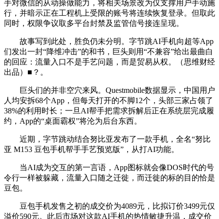
手对微信的从动操做能力，将相关场景改为仅支撑用户手动施
行，并暗示正在工程机上受限的账号将连续恢复登录。但取此
同时，权限争议取多平台封禁及监管信号接连呈现。
故事写到此处，胜负仍未分明。字节跳AI手机向超等App
们发出一封“降维冲击”的和书，巨头则用“不兼容”给出最曲白
的回应：流量入口不是手艺问题，而是贸易从权。（思维财经
出品）■？。
巨头们的并非空穴来风。Questmobile数据显示，中国用户
人均安拆68个App，但每天打开的不脚12个，头部三家占领了
38%的利用时长；一旦AI帮手把需求拆解后正在系统层完成履
约，App的“桌面霸权”将沦为后台东西。
近期，字节跳动结合努比亚发布了一款手机，全名“努比
亚 M153 豆包手机帮手手艺预览版”，从打AI功能。
当AI成为交互的第一言语，App图标就会像DOS时代的号
令行一样被躲藏，流量入口随之迁徙，而迁徙的标的目的恰是
豆包。
豆包手机发售之初的成交价为4089元，比拟订价3499元仅
溢价590元。此后市场对这款AI手机的热情敏捷升温，成交价