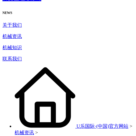
NEWS
关于我们
机械资讯
机械知识
联系我们
U乐国际·(中国)官方网站
>
机械资讯
>