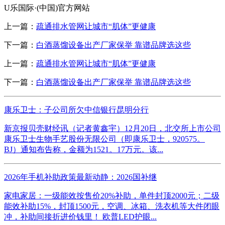
U乐国际·(中国)官方网站
上一篇：
疏通排水管网让城市“肌体”更健康
下一篇：
白酒蒸馏设备出产厂家保举 靠谱品牌选这些
上一篇：
疏通排水管网让城市“肌体”更健康
下一篇：
白酒蒸馏设备出产厂家保举 靠谱品牌选这些
康乐卫士：子公司所欠中信银行昆明分行
新京报贝壳财经讯（记者黄鑫宇）12月20日，北交所上市公司
康乐卫士生物手艺股份无限公司（即康乐卫士，920575。
BJ）通知布告称，金额为1521。17万元。该...
2026年手机补助政策最新动静：2026国补继
家电家居：一级能效按售价20%补助，单件封顶2000元；二级
能效补助15%，封顶1500元，空调、冰箱、洗衣机等大件闭眼
冲，补助间接折进价钱里！ 欧普LED护眼...