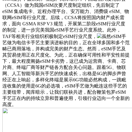
（CCSA）做为我国eSIM次要尺度制定组织，先后制定了
eSIM 集成电卡、近程办理平台、安万能力、消费级 eSIM、物
联网eSIM等行业尺度。后续，CCSA将按照国内财产成长需
求，面向 GSMA RSP V3 规范，开展第二阶段eSIM行业尺度
的制定，进一步完美我国eSIM手艺行业尺度系统。此外，
TAF等相关行业组织积极制定eSIM行业尺度，
虽然eSIM手
艺做为电信卡手艺主要演进标的目的，正在全球多国和多个范
畴已商用落地，并构成完美的财产生态。然而，eSIM手艺及
其贸易使用正在尺度化、为此，正在确保可用性和平安性前提
下，最大程度阐扬eSIM卡劣势，这已成为运营商、卡商、芯
片商、终端厂商等财产链各方配合关心问题。跟着5G、物联
网、人工智能等新兴手艺的快速成长，出格是6G的脚步声曾
经正在上响起，多样化终端是展示6G功能必然构成，一跳毗
连收集的使用是6G的必选项，eSIM手艺做为毗连这些手艺的
主要纽带，闻库暗示，让我们联袂共进，配合鞭策包罗eSIM
手艺正在内的持续立异和普遍使用，引领行业迈向一个全新的
高度。