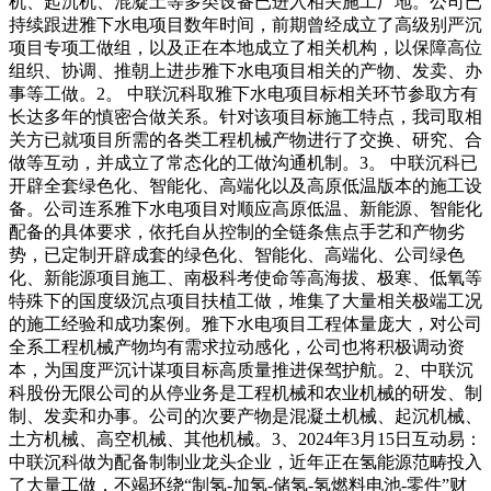
机、起沉机、混凝土等多类设备已进入相关施工厂地。公司已
持续跟进雅下水电项目数年时间，前期曾经成立了高级别严沉
项目专项工做组，以及正在本地成立了相关机构，以保障高位
组织、协调、推朝上进步雅下水电项目相关的产物、发卖、办
事等工做。2。 中联沉科取雅下水电项目标相关环节参取方有
长达多年的慎密合做关系。针对该项目标施工特点，我司取相
关方已就项目所需的各类工程机械产物进行了交换、研究、合
做等互动，并成立了常态化的工做沟通机制。3。 中联沉科已
开辟全套绿色化、智能化、高端化以及高原低温版本的施工设
备。公司连系雅下水电项目对顺应高原低温、新能源、智能化
配备的具体要求，依托自从控制的全链条焦点手艺和产物劣
势，已定制开辟成套的绿色化、智能化、高端化、公司绿色
化、新能源项目施工、南极科考使命等高海拔、极寒、低氧等
特殊下的国度级沉点项目扶植工做，堆集了大量相关极端工况
的施工经验和成功案例。雅下水电项目工程体量庞大，对公司
全系工程机械产物均有需求拉动感化，公司也将积极调动资
本，为国度严沉计谋项目标高质量推进保驾护航。2、中联沉
科股份无限公司的从停业务是工程机械和农业机械的研发、制
制、发卖和办事。公司的次要产物是混凝土机械、起沉机械、
土方机械、高空机械、其他机械。3、2024年3月15日互动易：
中联沉科做为配备制制业龙头企业，近年正在氢能源范畴投入
了大量工做，不竭环绕“制氢-加氢-储氢-氢燃料电池-零件”财