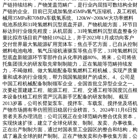
产链持续结构，产物笼盖范畴广，是行业内屈指可数结构全财
产链的企业。目前已完成加氢坐45MPa氢气压缩机，及工程机
械用35MPa和70MPa车载氢系统、120kW~200kW大功率燃料
电池系统和31吨氢燃料沉型底盘开辟。产物机能方面，环节目
标达到行业领先程度；从机层面，31吨氢燃料沉型底盘整备分
量比拟市场目前产物轻10%以上，并于2023年1月成功向客户
交付世界最大氢能源矿用宽体车；焦点手艺方面，已自从控制
燃料电池电堆、氢气压缩机液驱泵等焦点手艺，31吨氢燃料沉
型底盘新能源环节零部件自从化率跨越80%。将来，公司将依
托集团强大的研发取先辈制制能力，正在氢能等范畴持续发
力，不竭做精、做大氢能配备取氢燃料工程机械，实现产质量
量和成本的行业领先，帮力我国氢能财产的成长。4、公司是
中国工程机械配备制制领军企业，全国首批立异型企业之一。
次要处置建建工程、能源工程、工程、交通工程等国度沉点根
本设备扶植工程所需严沉高新手艺配备的研发制制。 截至
2013岁暮，公司长臂架泵车、搅拌车、车载泵、搅拌坐及塔机
产物市场拥有率仿照照旧稳居行业榜首。5、2024年11月6日投
资者关系办理消息：公司沉视正在全球范畴内整合优良资本，
实现快速扩张，建立了全球化研发、制制、发卖、办事收集。
正在出产制制方面，通过对国表里工业园区的整合和结构，构
成了遍及全球的财产制制。正在产物发卖和办事收集方面，公