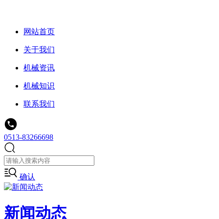
网站首页
关于我们
机械资讯
机械知识
联系我们
0513-83266698
确认
新闻动态