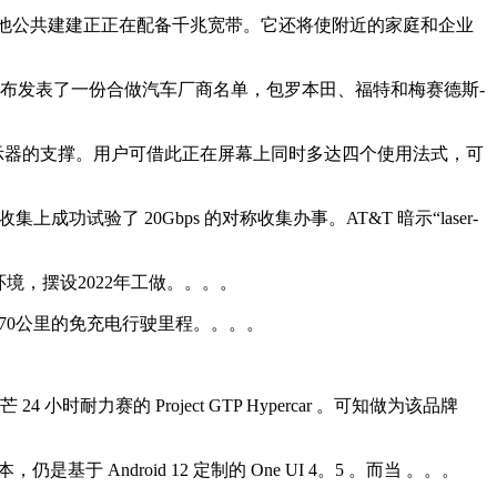
和其他公共建建正正在配备千兆宽带。它还将使附近的家庭和企业
果还颁布发表了一份合做汽车厂商名单，包罗本田、福特和梅赛德斯-
对外部显示器的支撑。用户可借此正在屏幕上同时多达四个使用法式，可
功试验了 20Gbps 的对称收集办事。AT&T 暗示“laser-
，摆设2022年工做。。。。
高达70公里的免充电行驶里程。。。。
时耐力赛的 Project GTP Hypercar 。可知做为该品牌
Android 12 定制的 One UI 4。5 。而当 。。。