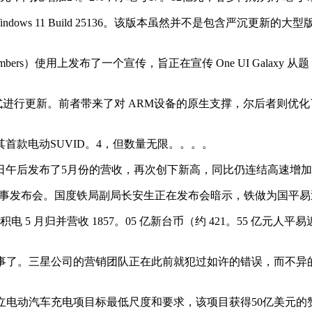
布了 Windows 11 Build 25136。该版本虽然并不是包含
embers）使用上发布了一个宣传，旨正在宣传 One UI Galax
用法式进行更新。前者带来了对 ARM设备的原生支撑，尔后者则优
款电动SUVID。4，但数量无限。。。。
午后发布了5月份的营收，再次创下新高，同比仍连结高速增加
题旧事发布会。国度铁局副局长安生正在发布会暗示，铁做为国平
 5 月归并营收 1857。05 亿新台币（约 421。55 亿元人
么新颖事了。三星公司的营销团队正在此前就犯过如许的错误，而不异的
立电动汽车充电项目标最低尺度和要求，该项目获得50亿美元的