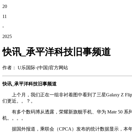
20
11
-
2025
快讯_承平洋科技旧事频道
作者： U乐国际·(中国)官方网站
快讯_承平洋科技旧事频道
上个月，我们正在一组非衬着图中看到了三星Galaxy Z Fli
们更近。。？。
有多个数码博从透露，荣耀新旗舰手机、华为 Mate 50 系列将
机。。。。
据国外报道，乘联会（CPCA）发布的统计数据显示，本年5月