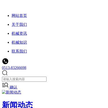
网站首页
关于我们
机械资讯
机械知识
联系我们
0513-83266698
确认
新闻动态