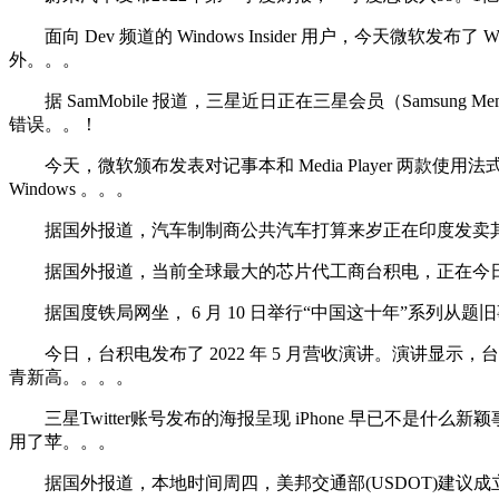
面向 Dev 频道的 Windows Insider 用户，今天微软发
外。。。
据 SamMobile 报道，三星近日正在三星会员（Samsung M
错误。。！
今天，微软颁布发表对记事本和 Media Player 两款使
Windows 。。。
据国外报道，汽车制制商公共汽车打算来岁正在印度发卖其首
据国外报道，当前全球最大的芯片代工商台积电，正在今日
据国度铁局网坐， 6 月 10 日举行“中国这十年”系列从
今日，台积电发布了 2022 年 5 月营收演讲。演讲显示，台积电
青新高。。。。
三星Twitter账号发布的海报呈现 iPhone 早已不是什
用了苹。。。
据国外报道，本地时间周四，美邦交通部(USDOT)建议成