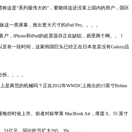
称这是“系列最伟大的”，要晓得这还没算上国内的用户，国区
纵这一类屏幕，推出更大尺寸的iPad Pro。。。。
Phone和iPad的处置器存正在缺陷，易受两个网。。！
一段时间，这家韩国巨头已经正在日本发卖没有Galaxy品
分拆。。。。
范的机械吗？正在2012年WWDC上推出的15英寸Retina
时候上市。前者对标苹果 MacBook Air，厚度 0。55 英寸
51亿元，同比吃亏扩大295。3%。。。。