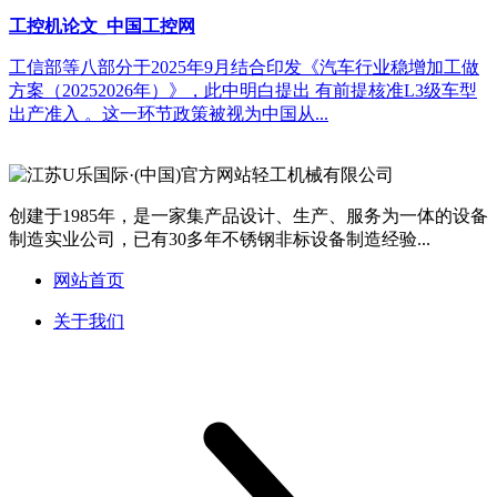
工控机论文_中国工控网
工信部等八部分于2025年9月结合印发《汽车行业稳增加工做
方案（20252026年）》，此中明白提出 有前提核准L3级车型
出产准入 。这一环节政策被视为中国从...
创建于1985年，是一家集产品设计、生产、服务为一体的设备
制造实业公司，已有30多年不锈钢非标设备制造经验...
网站首页
关于我们