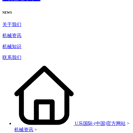
NEWS
关于我们
机械资讯
机械知识
联系我们
U乐国际·(中国)官方网站
>
机械资讯
>