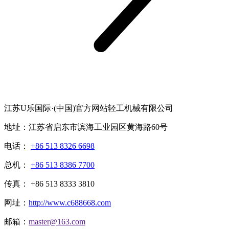
江苏U乐国际·(中国)官方网站轻工机械有限公司
地址：江苏省启东市滨海工业园区黄海路60号
电话：
+86 513 8326 6698
总机：
+86 513 8386 7700
传真： +86 513 8333 3810
网址：
http://www.c688668.com
邮箱：
master@163.com