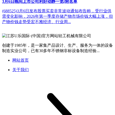
3月6日晚间上市公司利好动静一览(附名单
(688525)3月6日发布股票买卖非常波动通知布告称，受行业供
需变化影响，2026年第一季度存储产物市场价钱大幅上涨，但
产物价钱走势受宏不雅经济、行业周...
创建于1985年，是一家集产品设计、生产、服务为一体的设备
制造实业公司，已有30多年不锈钢非标设备制造经验...
网站首页
关于我们